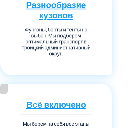
нечногорский
6
Разнообразие
кузовов
ицкий административный округ
15
Фургоны, борты и тенты на
овский
5
выбор. Мы подберем
оптимальный транспорт в
Троицкий административный
ковский
6
округ.
он Косино
1
Всё включено
Мы берем на себя все этапы