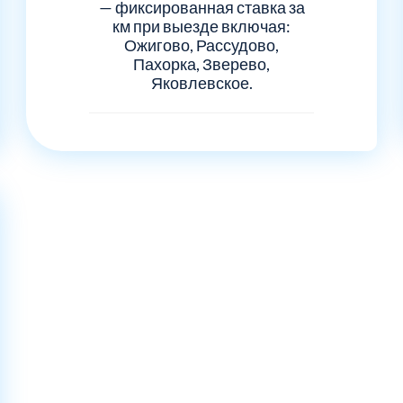
— фиксированная ставка за
км при выезде включая:
Ожигово, Рассудово,
Пахорка, Зверево,
Яковлевское.