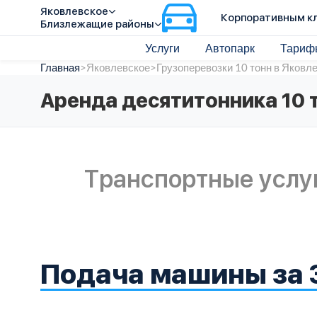
Яковлевское
Корпоративным к
Близлежащие районы
Услуги
Автопарк
Тариф
Главная
>
Яковлевское
>
Грузоперевозки 10 тонн в Яковл
Аренда десятитонника 10 
Транспортные услу
Подача машины за 