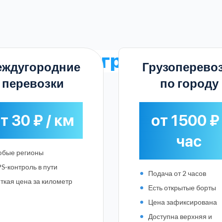
тарифы на грузоперево
еждугородние
Грузоперево
перевозки
по городу
т 30 ₽ / км
от 1500 ₽ 
час
бые регионы
S-контроль в пути
Подача от 2 часов
ткая цена за километр
Есть открытые борты
Цена зафиксирована
Выберите город:
Доступна верхняя и