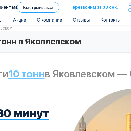
лиентам
Быстрый заказ
Перезвоним за 30 сек.
ы
Акции
О компании
Отзывы
Контакты
евском
тонн в Яковлевском
ги
10 тонн
в Яковлевском —
30 минут