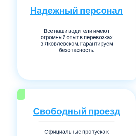
Серебрянно-прудский
Надежный персонал
Ступинский
Все наши водители имеют
Химки
огромный опыт в перевозках
в Яковлевском. Гарантируем
безопасность.
Шатурский
Щербинка
район Некрасовка
Свободный проезд
Официальные пропуска к