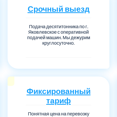
Серпуховский
Сол
1
6
Срочный выезд
Талдомский
Тро
5
6
Подача десятитонника по г.
Черноголовка
Чех
6
1
Яковлевское с оперативной
подачей машин. Мы дежурим
круглосуточно.
Шаховской
Щел
7
1
Электросталь
рай
1
1
1
Фиксированный
тариф
Понятная цена на перевозку