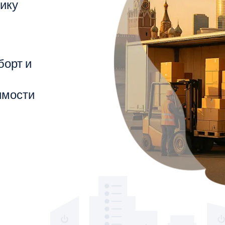
ику
борт и
имости