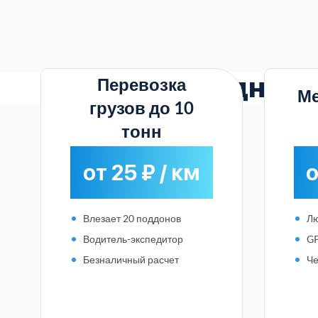
Выгодные
Перевозка
М
грузов до 10
тонн
от 25 ₽ / км
о
Влезает 20 поддонов
Лю
Водитель-экспедитор
GP
Безналичный расчет
Че