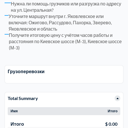
Нужна ли помощь грузчиков или разгрузка по адресу
Щелковский
Щ
6
на ул. Центральная?
Уточните маршрут внутри г. Яковлевское или
включая: Ожигово, Рассудово, Пахорка, Зверево,
Электросталь
р
1
Яковлевское и область
Получите итоговую цену с учётом часов работы и
район Некрасовка
1
расстояния по Киевское шоссе (М-3), Киевское шоссе
(М-3)
Грузоперевозки
Total Summary
Имя
Итого
Итого
$ 0.00