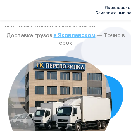
Яковлевско
Близлежащие р
Услуги
ПЕРЕВОЗКА ГРУЗОВ В ЯКОВЛЕВСКОМ
Доставка грузов
в Яковлевском
— Точно в
Автопарк
Тарифы
срок
Акции
О компании
Отзывы
Контакты
Спецтехника
Цены
FAQ