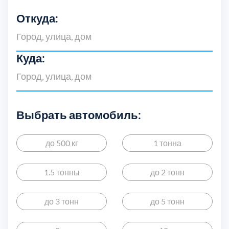
Откуда:
Куда:
Выбрать автомобиль:
Выберите 
до 500 кг
1 тонна
1.5 тонны
до 2 тонн
Балашиха
Б
5
до 3 тонн
до 5 тонн
Волоколамский
В
3