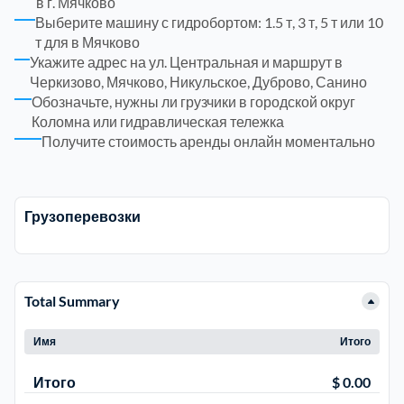
в г. Мячково
Выберите машину с гидробортом: 1.5 т, 3 т, 5 т или 10
Рузский
4
т для в Мячково
Укажите адрес на ул. Центральная и маршрут в
Черкизово, Мячково, Никульское, Дуброво, Санино
Сергиево-Посадский
9
Обозначьте, нужны ли грузчики в городской округ
Коломна или гидравлическая тележка
Серебрянно-Прудский
1
Получите стоимость аренды онлайн моментально
Серебрянно-прудский
1
Грузоперевозки
Серпуховский
6
Солнечногорский
6
Total Summary
Ступинский
5
Имя
Итого
Итого
$ 0.00
Талдомский
6