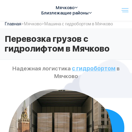
Мячково
Близлежащие районы
Главная
Услуги
>
Мячково
>
Машина с гидробортом в Мячково
Автопарк
Перевозка грузов с
Тарифы
гидролифтом в Мячково
Акции
О компании
Отзывы
Надежная логистика
с гидробортом
в
Контакты
Мячково
Спецтехника
Цены
FAQ