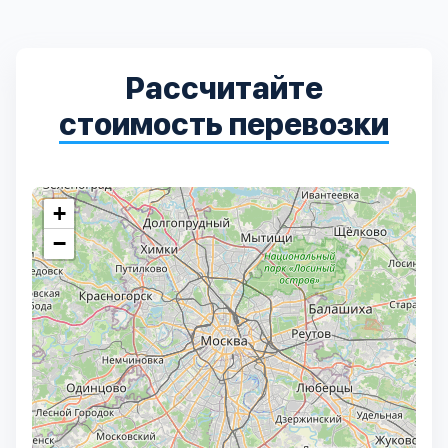
Выберите город:
Рассчитайте
стоимость перевозки
+
Балашиха
5
−
Богородский
7
Волоколамский
3
Воскресенский
7