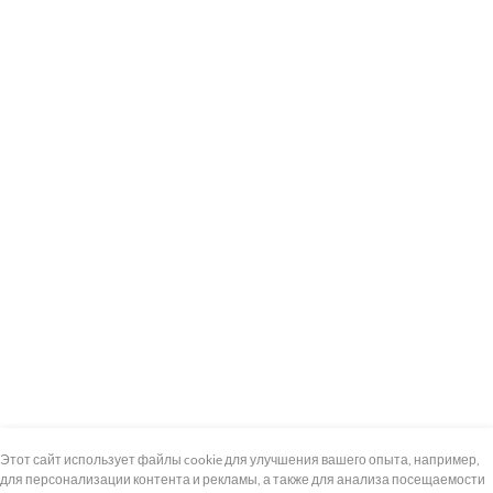
+7 (495) 739-8-12
Круглосуточно
Этот сайт использует файлы cookie для улучшения вашего опыта, например,
для персонализации контента и рекламы, а также для анализа посещаемости
8 (800) 100-33-300