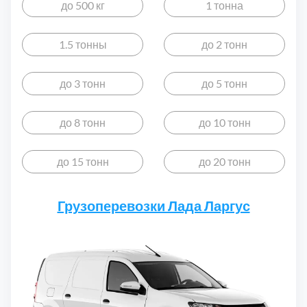
Дмитровский
7
до 500 кг
1 тонна
Долгопрудный
2
1.5 тонны
до 2 тонн
Домодедовский
7
до 3 тонн
до 5 тонн
Дубна
1
до 8 тонн
до 10 тонн
Егорьевский
3
до 15 тонн
до 20 тонн
Зеленоградский
1
Грузоперевозки Лада Ларгус
Истринский
11
Каширский
2