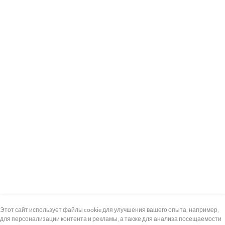
+7 (495) 739-8-12
Круглосуточно
Этот сайт использует файлы cookie для улучшения вашего опыта, например,
для персонализации контента и рекламы, а также для анализа посещаемости
8 (800) 100-33-300