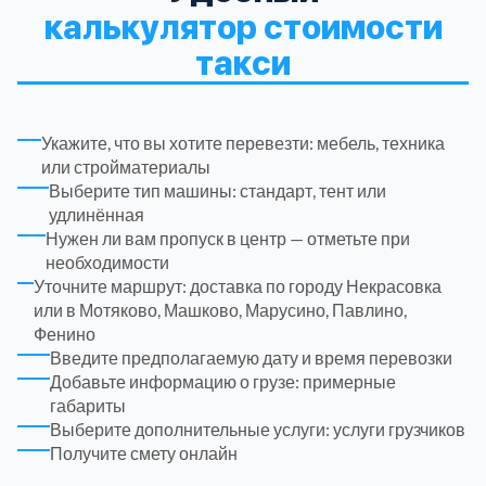
ЮЗАО
14
калькулятор стоимости
Новомосковский АО
18
такси
Одинцовский
17
Укажите, что вы хотите перевезти: мебель, техника
Орехово-Зуевский
7
или стройматериалы
Выберите тип машины: стандарт, тент или
удлинённая
Павлово-Посадский
3
Нужен ли вам пропуск в центр — отметьте при
необходимости
Подольский
3
Уточните маршрут: доставка по городу Некрасовка
или в Мотяково, Машково, Марусино, Павлино,
Фенино
Пушкинский
12
Введите предполагаемую дату и время перевозки
Добавьте информацию о грузе: примерные
Раменский
15
габариты
Выберите дополнительные услуги: услуги грузчиков
Получите смету онлайн
Реутов
1