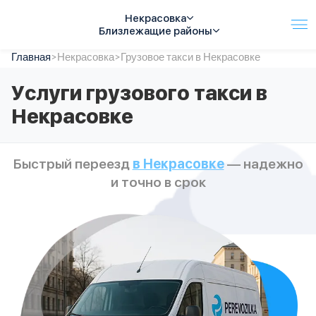
Некрасовка
Близлежащие районы
Главная
Услуги
>
Некрасовка
>
Грузовое такси в Некрасовке
Автопарк
Услуги грузового такси в
Тарифы
Некрасовке
Акции
О компании
Отзывы
Быстрый переезд
в Некрасовке
— надежно
Контакты
и точно в срок
Спецтехника
Цены
FAQ