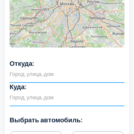
Выберите город:
Откуда:
Балашиха
5
Богородский
7
Куда:
Волоколамский
3
Воскресенский
7
Выбрать автомобиль: