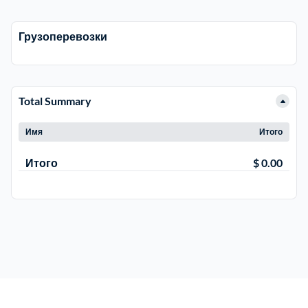
Рузский
4
Грузоперевозки
Сергиево-Посадский
9
Total Summary
Серебрянно-Прудский
1
Имя
Итого
Серебрянно-прудский
1
Итого
$ 0.00
Серпуховский
6
Солнечногорский
6
Ступинский
5
Талдомский
6