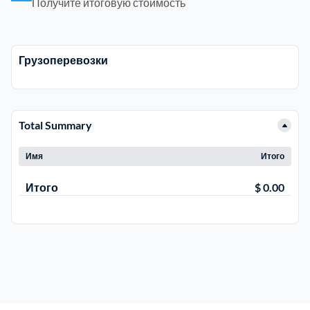
Получите итоговую стоимость
Троицкий административный округ
15
Грузоперевозки
Химки
6
Черноголовка
1
Total Summary
Чеховский
5
Имя
Итого
Итого
$ 0.00
Шатурский
7
Шаховской
1
Щелковский
6
Щербинка
1