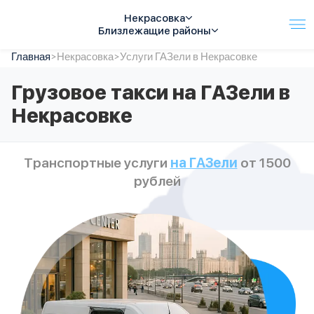
Некрасовка
Близлежащие районы
Главная
Услуги
>
Некрасовка
>
Услуги ГАЗели в Некрасовке
Автопарк
Грузовое такси на ГАЗели в
Тарифы
Некрасовке
Акции
О компании
Отзывы
Транспортные услуги
на ГАЗели
от 1500
Контакты
рублей
Спецтехника
Цены
FAQ