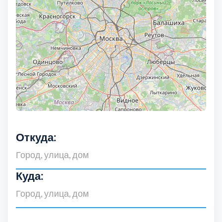
Дмитровский
7
Долгопрудный
2
Домодедовский
7
Дубна
1
Егорьевский
3
Откуда:
Зеленоградский
1
Истринский
11
Куда:
Каширский
2