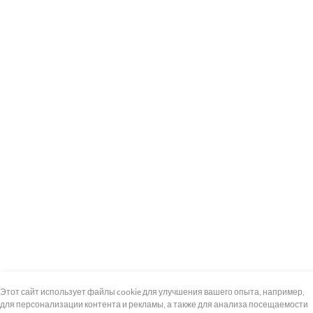
+7 (495) 739-8-12
Круглосуточно
Этот сайт использует файлы cookie для улучшения вашего опыта, например,
для персонализации контента и рекламы, а также для анализа посещаемости
8 (800) 100-33-300