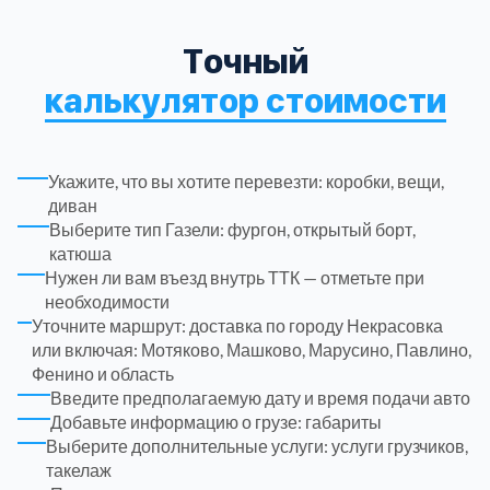
Рузский
4
Точный
калькулятор стоимости
Сергиево-Посадский
9
Серебрянно-Прудский
1
Укажите, что вы хотите перевезти: коробки, вещи,
диван
Серебрянно-прудский
1
Выберите тип Газели: фургон, открытый борт,
катюша
Нужен ли вам въезд внутрь ТТК — отметьте при
Серпуховский
6
необходимости
Уточните маршрут: доставка по городу Некрасовка
или включая: Мотяково, Машково, Марусино, Павлино,
Солнечногорский
6
Фенино и область
Введите предполагаемую дату и время подачи авто
Ступинский
5
Добавьте информацию о грузе: габариты
Выберите дополнительные услуги: услуги грузчиков,
такелаж
Талдомский
6