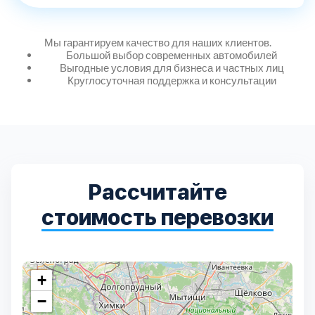
Мы гарантируем качество для наших клиентов.
Выберите город:
Большой выбор современных автомобилей
Выгодные условия для бизнеса и частных лиц
Круглосуточная поддержка и консультации
Балашиха
5
Рассчитайте
Богородский
7
стоимость перевозки
Волоколамский
3
Воскресенский
+
7
−