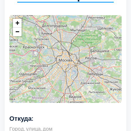
+
−
Откуда: