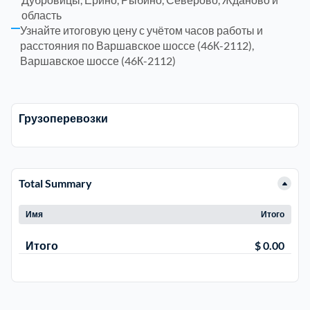
область
Щелковский
Щербинка
6
Узнайте итоговую цену с учётом часов работы и
расстояния по Варшавское шоссе (46К-2112),
Варшавское шоссе (46К-2112)
Электросталь
район Косино
1
район Некрасовка
1
Грузоперевозки
Total Summary
Имя
Итого
Итого
$ 0.00