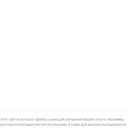
+7 (495) 739-8-12
Круглосуточно
Этот сайт использует файлы cookie для улучшения вашего опыта, например,
для персонализации контента и рекламы, а также для анализа посещаемости
8 (800) 100-33-300