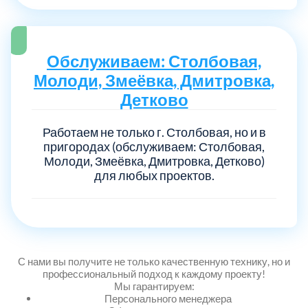
Выберите город:
Обслуживаем: Столбовая,
Молоди, Змеёвка, Дмитровка,
Детково
Работаем не только г. Столбовая, но и в
пригородах (обслуживаем: Столбовая,
Балашиха
5
Молоди, Змеёвка, Дмитровка, Детково)
для любых проектов.
Богородский
7
Волоколамский
3
С нами вы получите не только качественную технику, но и
Воскресенский
7
профессиональный подход к каждому проекту!
Мы гарантируем:
Персонального менеджера