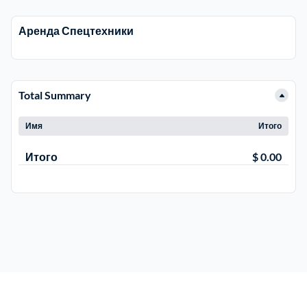
Аренда Спецтехники
Электросталь
1
район Косино
1
Total Summary
район Некрасовка
1
Имя
Итого
Итого
$ 0.00