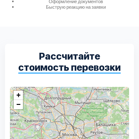
Дмитровский
Оформление документов
7
Быструю реакцию на заявки
Долгопрудный
2
Домодедовский
7
Рассчитайте
Дубна
1
стоимость перевозки
Егорьевский
3
Зеленоградский
1
+
−
Истринский
11
Каширский
2