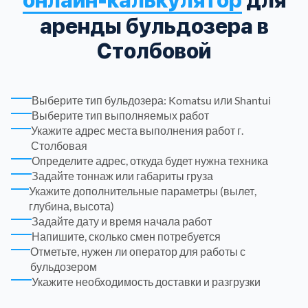
аренды бульдозера в
Троицкий административный округ
15
Столбовой
Химки
6
Выберите тип бульдозера: Komatsu или Shantui
Черноголовка
1
Выберите тип выполняемых работ
Укажите адрес места выполнения работ г.
Столбовая
Чеховский
5
Определите адрес, откуда будет нужна техника
Задайте тоннаж или габариты груза
Шатурский
7
Укажите дополнительные параметры (вылет,
глубина, высота)
Задайте дату и время начала работ
Шаховской
1
Напишите, сколько смен потребуется
Отметьте, нужен ли оператор для работы с
Щелковский
6
бульдозером
Укажите необходимость доставки и разгрузки
Щербинка
1