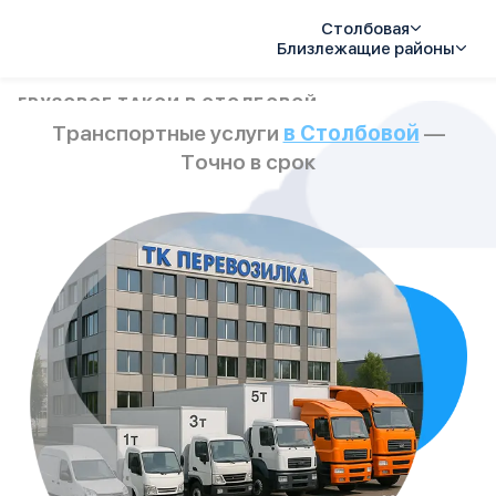
Столбовая
Близлежащие районы
Услуги
ГРУЗОВОЕ ТАКСИ В СТОЛБОВОЙ
Транспортные услуги
в Столбовой
—
Автопарк
Тарифы
Точно в срок
Акции
О компании
Отзывы
Контакты
Спецтехника
Цены
FAQ