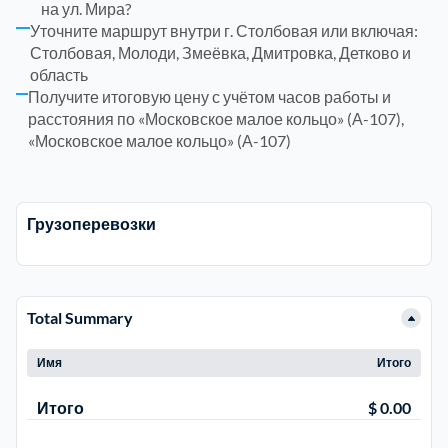
на ул. Мира?
Уточните маршрут внутри г. Столбовая или включая:
Щелковский
Щербинка
6
Столбовая, Молоди, Змеёвка, Дмитровка, Детково и
область
Электросталь
район Коси
1
Получите итоговую цену с учётом часов работы и
расстояния по «Московское малое кольцо» (А-107),
«Московское малое кольцо» (А-107)
район Некрасовка
1
Грузоперевозки
Total Summary
Имя
Итого
Итого
$ 0.00