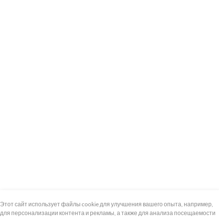
+7 (495) 739-8-12
Круглосуточно
Этот сайт использует файлы cookie для улучшения вашего опыта, например,
для персонализации контента и рекламы, а также для анализа посещаемости
8 (800) 100-33-300