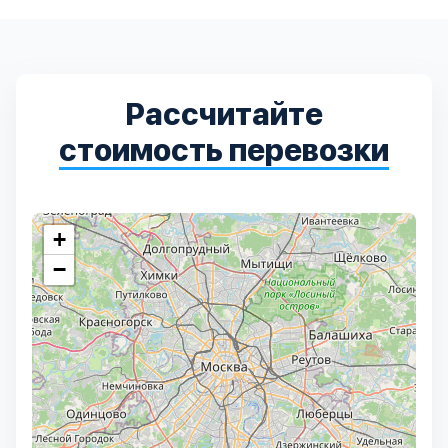
Выберите город:
Рассчитайте
стоимость перевозки
Балашиха
5
+
−
Богородский
7
Волоколамский
3
Воскресенский
7