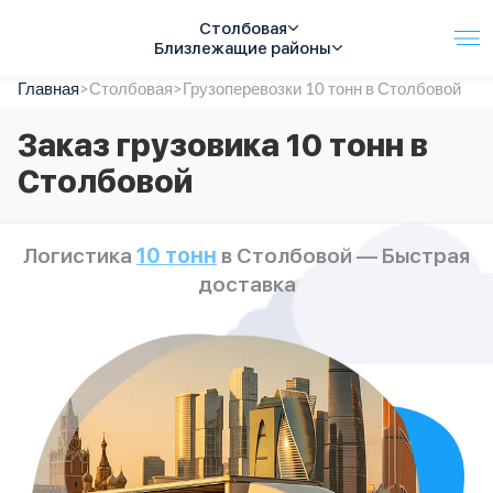
Столбовая
Близлежащие районы
Главная
Услуги
>
Столбовая
>
Грузоперевозки 10 тонн в Столбовой
Автопарк
Заказ грузовика 10 тонн в
Тарифы
Столбовой
Акции
О компании
Отзывы
Логистика
10 тонн
в Столбовой — Быстрая
Контакты
доставка
Спецтехника
Цены
FAQ