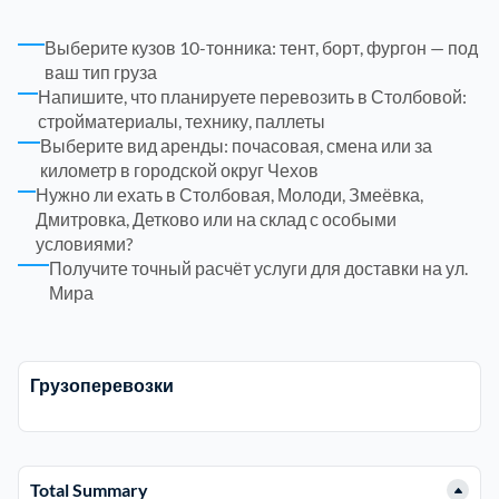
Рузский
4
Выберите кузов 10-тонника: тент, борт, фургон — под
ваш тип груза
Напишите, что планируете перевозить в Столбовой:
Сергиево-Посадский
9
стройматериалы, технику, паллеты
Выберите вид аренды: почасовая, смена или за
Серебрянно-Прудский
1
километр в городской округ Чехов
Нужно ли ехать в Столбовая, Молоди, Змеёвка,
Дмитровка, Детково или на склад с особыми
Серебрянно-прудский
1
условиями?
Получите точный расчёт услуги для доставки на ул.
Мира
Серпуховский
6
Солнечногорский
6
Грузоперевозки
Ступинский
5
Талдомский
6
Total Summary