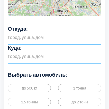
Дмитровский
7
Долгопрудный
2
Откуда:
Домодедовский
7
Дубна
1
Куда:
Егорьевский
3
Зеленоградский
1
Выбрать автомобиль:
Истринский
11
до 500 кг
1 тонна
Каширский
2
1.5 тонны
до 2 тонн