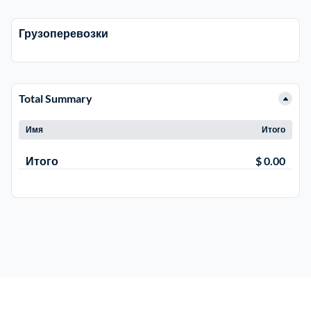
Рузский
4
Грузоперевозки
Сергиево-Посадский
9
Total Summary
Серебрянно-Прудский
1
Имя
Итого
Серебрянно-прудский
1
Итого
$ 0.00
Серпуховский
6
Солнечногорский
6
Ступинский
5
Талдомский
6