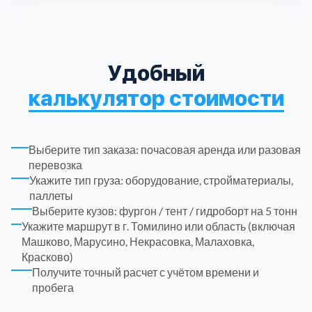
ЮЗАО
14
Новомосковский АО
18
Одинцовский
17
Удобный
калькулятор стоимости
Орехово-Зуевский
7
Павлово-Посадский
3
Выберите тип заказа: почасовая аренда или разовая
перевозка
Подольский
3
Укажите тип груза: оборудование, стройматериалы,
паллеты
Выберите кузов: фургон / тент / гидроборт на 5 тонн
Пушкинский
12
Укажите маршрут в г. Томилино или область (включая
Машково, Марусино, Некрасовка, Малаховка,
Красково)
Раменский
15
Получите точный расчет с учётом времени и
пробега
Реутов
1