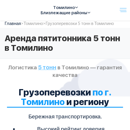
Томилино
Близлежащие районы
Главная
Услуги
>
Томилино
>
Грузоперевозки 5 тонн в Томилино
Автопарк
Аренда пятитонника 5 тонн
Тарифы
в Томилино
Акции
О компании
Отзывы
Логистика
5 тонн
в Томилино — гарантия
Контакты
качества
Спецтехника
Цены
FAQ
Грузоперевозки
по г.
Томилино
и региону
Бережная транспортировка.
Высокий рейтинг доверия