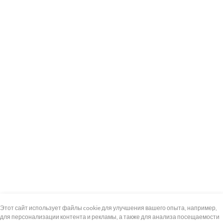
+7 (495) 739-8-12
Круглосуточно
Этот сайт использует файлы cookie для улучшения вашего опыта, например,
для персонализации контента и рекламы, а также для анализа посещаемости
8 (800) 100-33-300