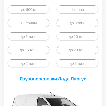
Дмитровский
7
до 500 кг
1 тонна
Долгопрудный
2
1.5 тонны
до 3 тонн
Домодедовский
7
до 5 тонн
до 10 тонн
Дубна
1
до 15 тонн
до 20 тонн
Егорьевский
3
до 2 тонн
до 8 тонн
Зеленоградский
1
Грузоперевозки Лада Ларгус
Истринский
11
Каширский
2