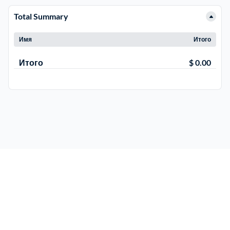
Total Summary
Рузский
4
Имя
Итого
Сергиево-Посадский
9
Итого
$ 0.00
Серебрянно-Прудский
1
Серебрянно-прудский
1
Серпуховский
6
Солнечногорский
6
Ступинский
5
Талдомский
6