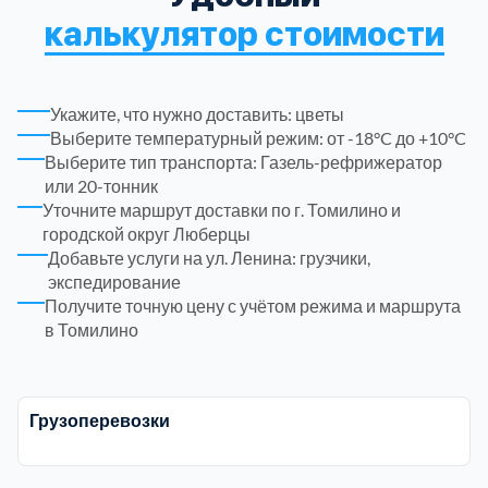
ЮЗАО
14
калькулятор стоимости
Новомосковский АО
18
Одинцовский
17
Укажите, что нужно доставить: цветы
Выберите температурный режим: от -18°C до +10°C
Орехово-Зуевский
7
Выберите тип транспорта: Газель-рефрижератор
или 20-тонник
Уточните маршрут доставки по г. Томилино и
Павлово-Посадский
3
городской округ Люберцы
Добавьте услуги на ул. Ленина: грузчики,
Подольский
3
экспедирование
Получите точную цену с учётом режима и маршрута
в Томилино
Пушкинский
12
Раменский
15
Грузоперевозки
Реутов
1