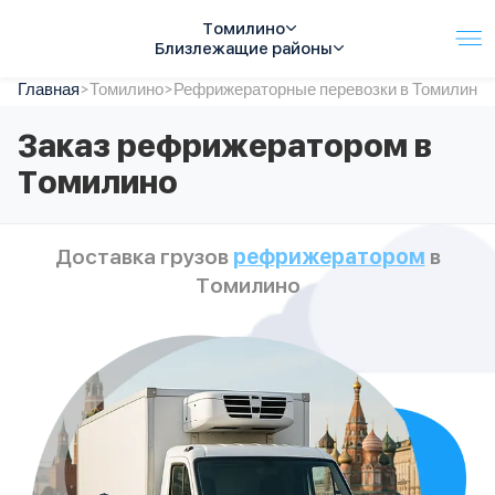
Томилино
Близлежащие районы
Главная
Услуги
>
Томилино
>
Рефрижераторные перевозки в Томилино
Автопарк
Заказ рефрижератором в
Тарифы
Томилино
Акции
О компании
Отзывы
Доставка грузов
рефрижератором
в
Контакты
Томилино
Спецтехника
Цены
FAQ