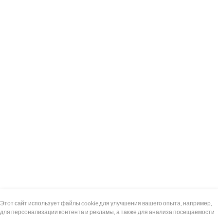
+7 (495) 739-8-12
Круглосуточно
Этот сайт использует файлы cookie для улучшения вашего опыта, например,
для персонализации контента и рекламы, а также для анализа посещаемости
8 (800) 100-33-300