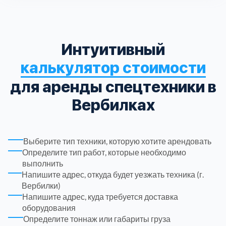
Троицкий административный округ
15
Интуитивный
Химки
6
калькулятор стоимости
Черноголовка
1
для аренды спецтехники в
Вербилках
Чеховский
5
Шатурский
7
Выберите тип техники, которую хотите арендовать
Определите тип работ, которые необходимо
выполнить
Шаховской
1
Напишите адрес, откуда будет уезжать техника (г.
Вербилки)
Щелковский
6
Напишите адрес, куда требуется доставка
оборудования
Определите тоннаж или габариты груза
Щербинка
1