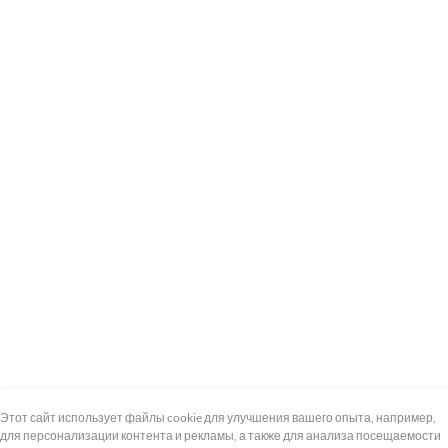
+7 (495) 739-8-12
Круглосуточно
Этот сайт использует файлы cookie для улучшения вашего опыта, например,
для персонализации контента и рекламы, а также для анализа посещаемости
8 (800) 100-33-300