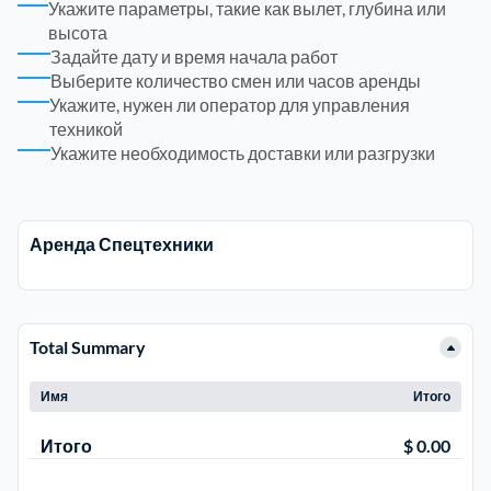
Укажите параметры, такие как вылет, глубина или
высота
Электросталь
Задайте дату и время начала работ
1
Выберите количество смен или часов аренды
Укажите, нужен ли оператор для управления
район Косино
1
техникой
Укажите необходимость доставки или разгрузки
район Некрасовка
1
Аренда Спецтехники
Total Summary
Имя
Итого
Итого
$ 0.00