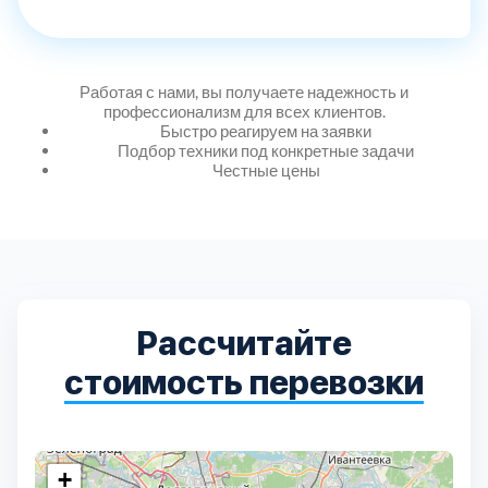
Дмитровский
7
Долгопрудный
2
Работая с нами, вы получаете надежность и
профессионализм для всех клиентов.
Домодедовский
7
Быстро реагируем на заявки
Подбор техники под конкретные задачи
Честные цены
Дубна
1
Егорьевский
3
Зеленоградский
1
Рассчитайте
стоимость перевозки
Истринский
11
Каширский
2
+