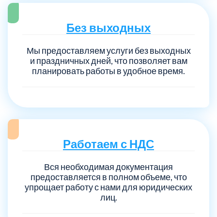
Без выходных
Выберите город:
Мы предоставляем услуги без выходных
и праздничных дней, что позволяет вам
планировать работы в удобное время.
Балашиха
5
Богородский
7
Работаем с НДС
Волоколамский
3
Вся необходимая документация
предоставляется в полном объеме, что
упрощает работу с нами для юридических
Воскресенский
7
лиц.