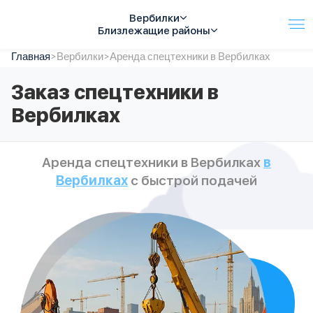
Вербилки
Близлежащие районы
Главная
Услуги
>
Вербилки
>
Аренда спецтехники в Вербилках
Автопарк
Заказ спецтехники в
Тарифы
Вербилках
Акции
О компании
Отзывы
Аренда спецтехники в Вербилках
в
Контакты
Вербилках
с быстрой подачей
Спецтехника
Цены
FAQ