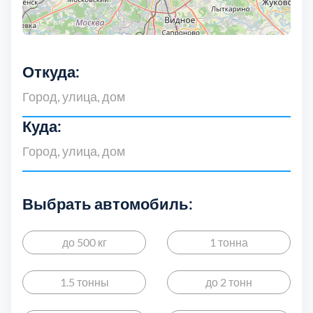
Дмитровский
7
Долгопрудный
2
Откуда:
Домодедовский
7
Дубна
1
Куда:
Егорьевский
3
Выбрать автомобиль:
Зеленоградский
1
Истринский
до 500 кг
1 тонна
11
Каширский
1.5 тонны
до 2 тонн
2