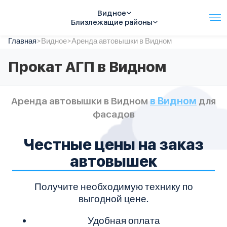
Видное
Близлежащие районы
Главная
Услуги
>
Видное
>
Аренда автовышки в Видном
Автопарк
Прокат АГП в Видном
Тарифы
Акции
О компании
Аренда автовышки в Видном
в Видном
для
Отзывы
фасадов
Контакты
Спецтехника
Честные цены на заказ
Цены
FAQ
автовышек
Получите необходимую технику по
выгодной цене.
Удобная оплата