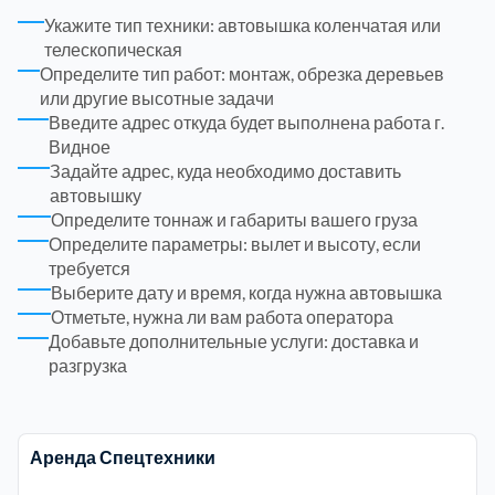
Укажите тип техники: автовышка коленчатая или
Рузский
4
телескопическая
Определите тип работ: монтаж, обрезка деревьев
или другие высотные задачи
Сергиево-Посадский
9
Введите адрес откуда будет выполнена работа г.
Видное
Серебрянно-Прудский
1
Задайте адрес, куда необходимо доставить
автовышку
Определите тоннаж и габариты вашего груза
Серебрянно-прудский
1
Определите параметры: вылет и высоту, если
требуется
Серпуховский
Выберите дату и время, когда нужна автовышка
6
Отметьте, нужна ли вам работа оператора
Добавьте дополнительные услуги: доставка и
Солнечногорский
6
разгрузка
Ступинский
5
Аренда Спецтехники
Талдомский
6