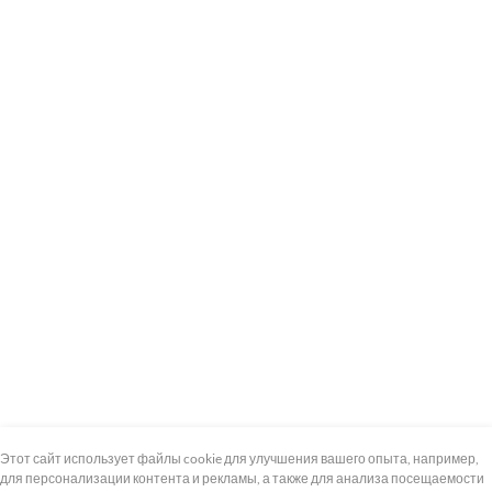
+7 (495) 739-8-12
Круглосуточно
Этот сайт использует файлы cookie для улучшения вашего опыта, например,
для персонализации контента и рекламы, а также для анализа посещаемости
8 (800) 100-33-300