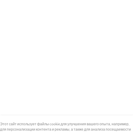
+7 (495) 739-8-12
Круглосуточно
Этот сайт использует файлы cookie для улучшения вашего опыта, например,
для персонализации контента и рекламы, а также для анализа посещаемости
8 (800) 100-33-300