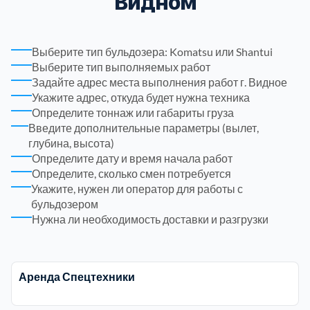
Видном
Троицкий административный округ
15
Выберите тип бульдозера: Komatsu или Shantui
Выберите тип выполняемых работ
Химки
6
Задайте адрес места выполнения работ г. Видное
Укажите адрес, откуда будет нужна техника
Черноголовка
1
Определите тоннаж или габариты груза
Введите дополнительные параметры (вылет,
глубина, высота)
Чеховский
5
Определите дату и время начала работ
Определите, сколько смен потребуется
Шатурский
Укажите, нужен ли оператор для работы с
7
бульдозером
Нужна ли необходимость доставки и разгрузки
Шаховской
1
Щелковский
6
Аренда Спецтехники
Щербинка
1