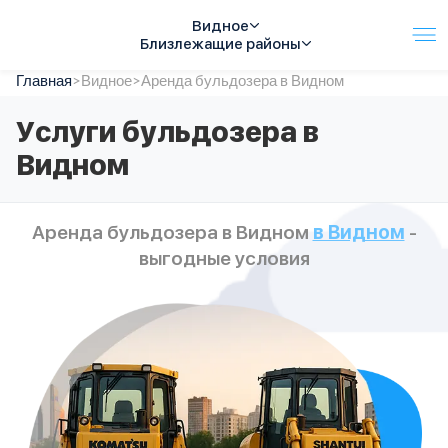
Видное
Близлежащие районы
Главная
Услуги
>
Видное
>
Аренда бульдозера в Видном
Автопарк
Услуги бульдозера в
Тарифы
Видном
Акции
О компании
Отзывы
Аренда бульдозера в Видном
в Видном
-
Контакты
выгодные условия
Спецтехника
Цены
FAQ