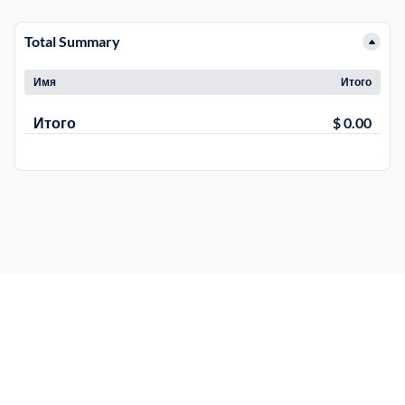
Total Summary
Электросталь
1
Имя
Итого
район Косино
1
Итого
$ 0.00
район Некрасовка
1