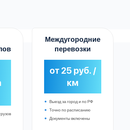
роме
Междугородние
лов
перевозки
от 25 руб. /
а
км
Выезд за город и по РФ
Точно по расписанию
грузов
Документы включены