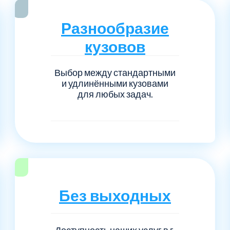
Серпуховский
Сол
1
6
Разнообразие
Талдомский
Тро
5
6
кузовов
Черноголовка
Чех
6
1
Выбор между стандартными
и удлинёнными кузовами
Шаховской
Щел
7
1
для любых задач.
Электросталь
рай
1
1
1
Без выходных
Доступность наших услуг в г.