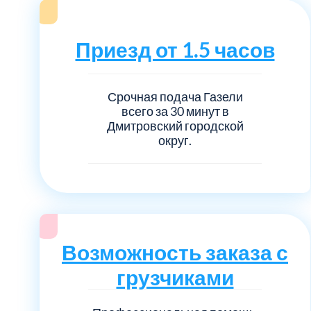
Серебрянно-прудский
Ступинский
Приезд от 1.5 часов
Химки
Срочная подача Газели
всего за 30 минут в
Шатурский
Дмитровский городской
округ.
Щербинка
район Некрасовка
Возможность заказа с
грузчиками