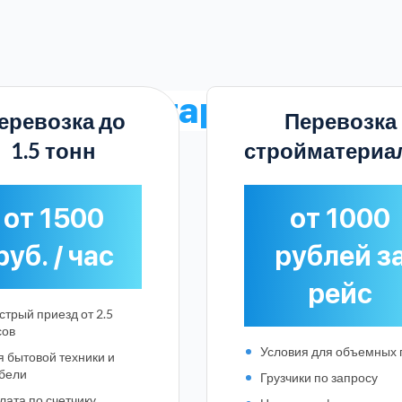
туальные
тарифы в Ях
еревозка до
Перевозка
1.5 тонн
стройматериа
от 1500
от 1000
руб. / час
рублей з
рейс
стрый приезд от 2.5
сов
Условия для объемных 
я бытовой техники и
Выберите город:
бели
Грузчики по запросу
лата по счетчику