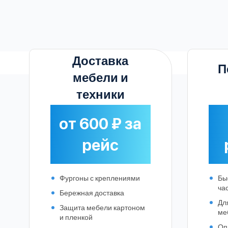
Ак
Доставка
П
мебели и
техники
от 600 ₽ за
рейс
Фургоны с креплениями
Бы
ча
Бережная доставка
Дл
Защита мебели картоном
ме
и пленкой
Оп