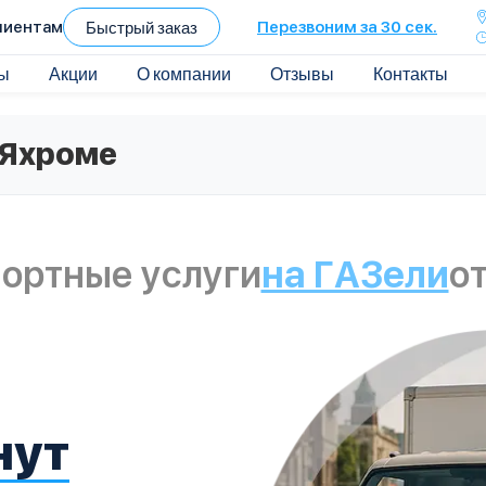
лиентам
Быстрый заказ
Перезвоним за 30 сек.
ы
Акции
О компании
Отзывы
Контакты
 Яхроме
ортные услуги
на ГАЗели
от
нут