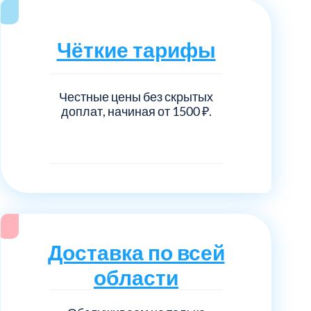
нечногорский
6
ицкий административный округ
15
Чёткие тарифы
овский
5
Честные цены без скрытых
доплат, начиная от 1500 ₽.
ковский
6
он Косино
1
Доставка по всей
области