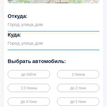
Дмитровский
7
Долгопрудный
2
Откуда:
Домодедовский
7
Куда:
Дубна
1
Егорьевский
3
Выбрать автомобиль:
Зеленоградский
1
до 500 кг
1 тонна
Истринский
11
1.5 тонны
до 2 тонн
Каширский
2
до 3 тонн
до 5 тонн