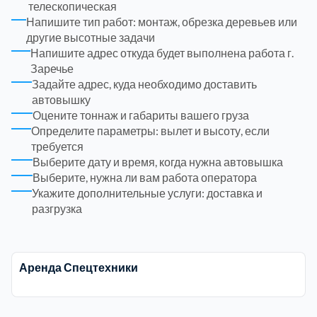
телескопическая
Напишите тип работ: монтаж, обрезка деревьев или
Рузский
4
другие высотные задачи
Напишите адрес откуда будет выполнена работа г.
Сергиево-Посадский
9
Заречье
Задайте адрес, куда необходимо доставить
автовышку
Серебрянно-Прудский
1
Оцените тоннаж и габариты вашего груза
Определите параметры: вылет и высоту, если
Серебрянно-прудский
требуется
1
Выберите дату и время, когда нужна автовышка
Выберите, нужна ли вам работа оператора
Серпуховский
6
Укажите дополнительные услуги: доставка и
разгрузка
Солнечногорский
6
Ступинский
Аренда Спецтехники
5
Талдомский
6