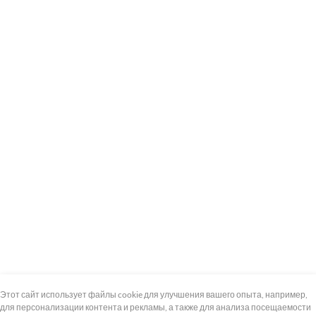
+7 (495) 739-8-12
Круглосуточно
Этот сайт использует файлы cookie для улучшения вашего опыта, например,
для персонализации контента и рекламы, а также для анализа посещаемости
8 (800) 100-33-300