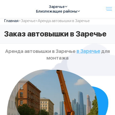
Заречье
Близлежащие районы
Главная
Услуги
>
Заречье
>
Аренда автовышки в Заречье
Автопарк
Заказ автовышки в Заречье
Тарифы
Акции
О компании
Аренда автовышки в Заречье
в Заречье
для
Отзывы
монтажа
Контакты
Спецтехника
Цены
FAQ