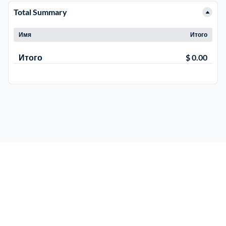
Total Summary
Троицкий административный округ
15
Имя
Итого
Химки
6
Итого
$ 0.00
Черноголовка
1
Чеховский
5
Шатурский
7
Шаховской
1
Щелковский
6
Щербинка
1