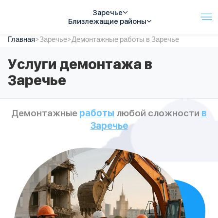
Заречье
Близлежащие районы
Главная
Услуги
>
Заречье
>
Демонтажные работы в Заречье
Автопарк
Услуги демонтажа в
Тарифы
Заречье
Акции
О компании
Отзывы
Демонтажные
работы
любой сложности
в
Контакты
Заречье
Спецтехника
Цены
FAQ