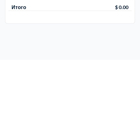
Итого
$ 0.00
Электросталь
1
район Косино
1
район Некрасовка
1