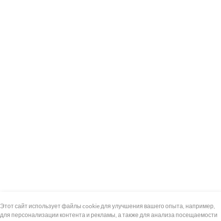
+7 (495) 739-8-12
Круглосуточно
Этот сайт использует файлы cookie для улучшения вашего опыта, например,
для персонализации контента и рекламы, а также для анализа посещаемости
8 (800) 100-33-300