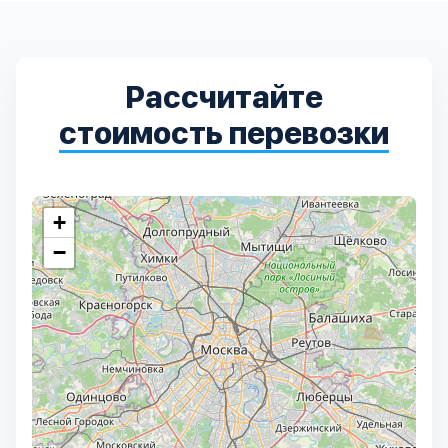
Дмитровский
7
Долгопрудный
2
Рассчитайте
Домодедовский
7
стоимость перевозки
Дубна
1
+
Егорьевский
3
−
Зеленоградский
1
Истринский
11
Каширский
2