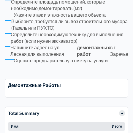
Определите площадь помещений, которые
необходимо демонтировать (м2)
Троицкий административный округ
15
Укажите этаж и этажность вашего объекта
Выберите, требуется ли вывоз строительного мусора
(Газель или ПУХТО)
Химки
6
Определите необходимую технику для выполнения
работ (если нужен экскаватор)
Черноголовка
1
Напишите адрес на ул.
демонтажных
в г.
Лесная для выполнения
работ
Заречье
Оцените предварительную смету на услуги
Чеховский
5
Шатурский
7
Демонтажные Работы
Шаховской
1
Total Summary
Щелковский
6
Имя
Итого
Щербинка
1