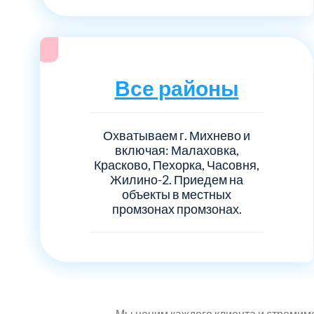
Все районы
Охватываем г. Михнево и
включая: Малаховка,
Красково, Пехорка, Часовня,
Жилино-2. Приедем на
объекты в местных
промзонах промзонах.
Мы ценим каждого клиента и стремимс