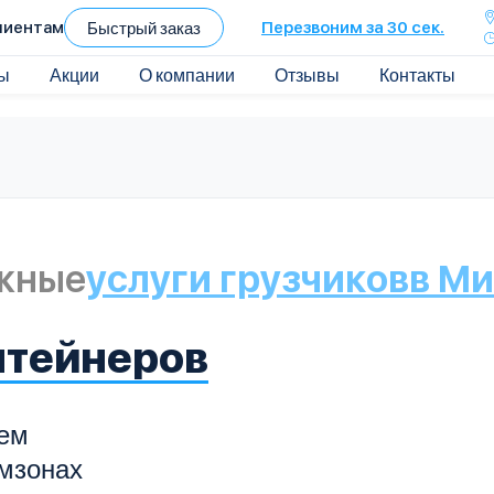
лиентам
Быстрый заказ
Перезвоним за 30 сек.
ы
Акции
О компании
Отзывы
Контакты
жные
услуги грузчиков
в М
нтейнеров
ием
омзонах