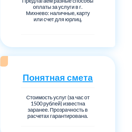
Предлагаем разные способы
нечногорский
6
оплаты за услуги в г.
Михнево: наличные, карту
ицкий административный округ
15
или счет для юрлиц.
овский
5
ковский
6
он Косино
1
Понятная смета
Стоимость услуг (за час от
1500 рублей) известна
заранее. Прозрачность в
расчетах гарантирована.