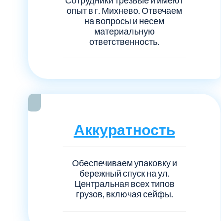
Серебрянно-прудский
опыт в г. Михнево. Отвечаем
на вопросы и несем
Ступинский
материальную
ответственность.
Химки
Шатурский
Щербинка
Аккуратность
район Некрасовка
Обеспечиваем упаковку и
бережный спуск на ул.
Центральная всех типов
грузов, включая сейфы.