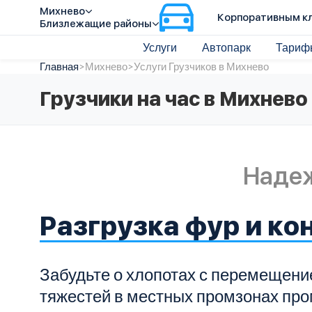
Михнево
Корпоративным к
Близлежащие районы
Услуги
Автопарк
Тариф
Главная
>
Михнево
>
Услуги Грузчиков в Михнево
Грузчики на час в Михнево
Наде
Разгрузка фур и ко
Забудьте о хлопотах с перемещен
тяжестей в местных промзонах пр