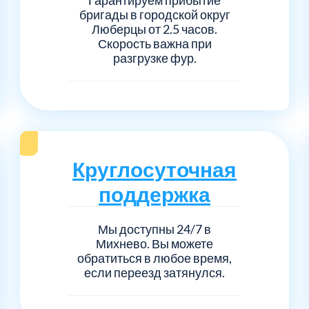
Серпуховский
Сол
1
6
бригады в городской округ
Люберцы от 2.5 часов.
Талдомский
Тро
5
6
Скорость важна при
разгрузке фур.
Черноголовка
Чех
6
1
Шаховской
Щел
7
1
Электросталь
рай
1
1
Круглосуточная
поддержка
1
Мы доступны 24/7 в
Михнево. Вы можете
обратиться в любое время,
если переезд затянулся.