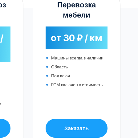
оты
оз
Перевозка
мебели
/
от 30 ₽ / км
Машины всегда в наличии
Область
Под ключ
ГСМ включен в стоимость
и
и
Заказать