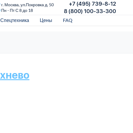
+7 (495) 739-8-12
г. Москва, ул.Покровка д. 50
Пн - Пт С 8 до 18
8 (800) 100-33-300
Спецтехника
Цены
FAQ
ихнево
К
Дос
пере