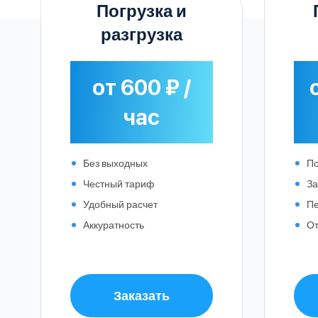
Че
Погрузка и
разгрузка
от 600 ₽ /
час
Без выходных
По
Честный тариф
За
Удобный расчет
Пе
Аккуратность
От
Заказать