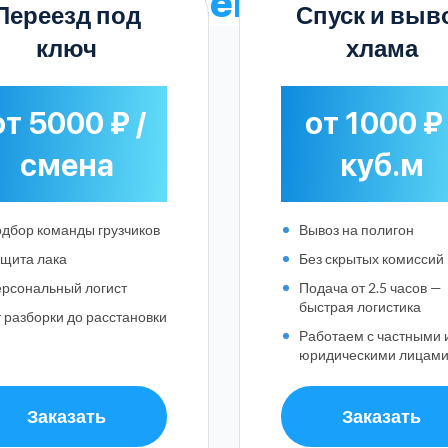
стные
расценки на раб
Переезд под
Спуск и выв
ключ
хлама
от 5000 ₽ /
от 1000 ₽ 
смена
куб.м
дбор команды грузчиков
Вывоз на полигон
щита лака
Без скрытых комиссий
рсональный логист
Подача от 2.5 часов —
быстрая логистика
 разборки до расстановки
Работаем с частными 
юридическими лицам
Заказать
Заказать
Выберите город: