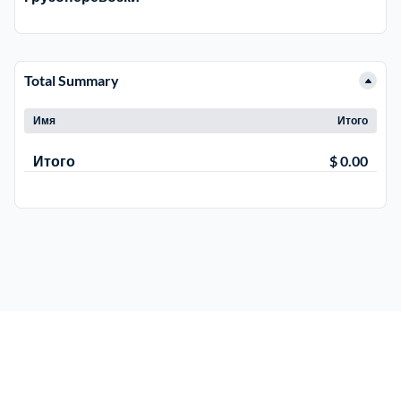
Троицкий административный округ
15
Total Summary
Химки
6
Имя
Итого
Черноголовка
1
Итого
$ 0.00
Чеховский
5
Шатурский
7
Шаховской
1
Щелковский
6
Щербинка
1