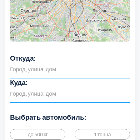
Дмитровский
7
Долгопрудный
2
Домодедовский
7
Дубна
1
Откуда:
Егорьевский
3
Куда:
Зеленоградский
1
Истринский
11
Выбрать автомобиль:
Каширский
2
до 500 кг
1 тонна