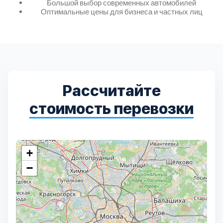
Большой выбор современных автомобилей
Оптимальные цены для бизнеса и частных лиц
Выберите город:
Рассчитайте
стоимость перевозки
Балашиха
5
Богородский
7
+
−
Волоколамский
3
Воскресенский
7