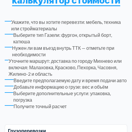
калькулятор стоимости
Рузский
4
Укажите, что вы хотите перевезти: мебель, техника
Сергиево-Посадский
9
или стройматериалы
Выберите тип Газели: фургон, открытый борт,
катюша
Серебрянно-Прудский
1
Нужен ли вам въезд внутрь ТТК — отметьте при
необходимости
Серебрянно-прудский
Уточните маршрут: доставка по городу Михнево или
1
включая: Малаховка, Красково, Пехорка, Часовня,
Жилино-2 и область
Серпуховский
6
Введите предполагаемую дату и время подачи авто
Добавьте информацию о грузе: вес и объём
Выберите дополнительные услуги: упаковка,
Солнечногорский
6
погрузка
Получите точный расчет
Ступинский
5
Талдомский
6
Грузоперевозки