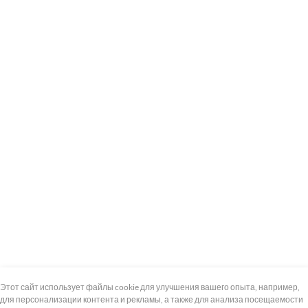
+7 (495) 739-8-12
Круглосуточно
Этот сайт использует файлы cookie для улучшения вашего опыта, например,
для персонализации контента и рекламы, а также для анализа посещаемости
8 (800) 100-33-300