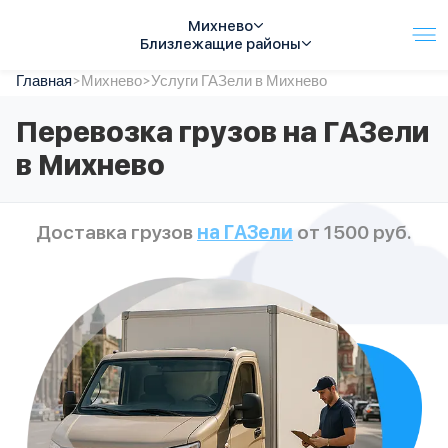
Михнево
Близлежащие районы
Главная
Услуги
>
Михнево
>
Услуги ГАЗели в Михнево
Автопарк
Перевозка грузов на ГАЗели
Тарифы
в Михнево
Акции
О компании
Отзывы
Доставка грузов
на ГАЗели
от 1500 руб.
Контакты
Спецтехника
Цены
FAQ