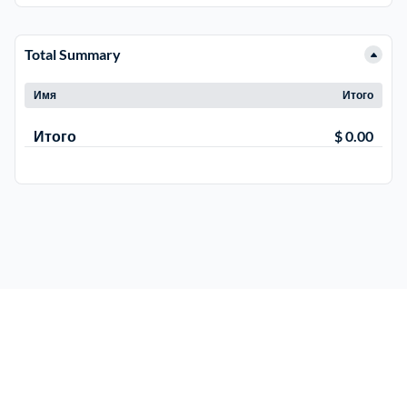
Электросталь
1
Total Summary
Имя
Итого
район Косино
1
Итого
$ 0.00
район Некрасовка
1