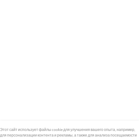
+7 (495) 739-8-12
Круглосуточно
Этот сайт использует файлы cookie для улучшения вашего опыта, например,
для персонализации контента и рекламы, а также для анализа посещаемости
8 (800) 100-33-300