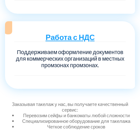
Выберите город:
Работа с НДС
Поддерживаем оформление документов
для коммерческих организаций в местных
промзонах промзонах.
Балашиха
5
Богородский
7
Заказывая такелаж у нас, вы получаете качественный
Волоколамский
3
сервис:
Перевозим сейфы и банкоматы любой сложности
Специализированное оборудование для такелажа
Воскресенский
7
Четкое соблюдение сроков