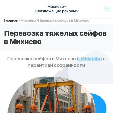
Михнево
Близлежащие районы
Главная
Услуги
>
Михнево
>
Перевозка сейфов в Михнево
Автопарк
Перевозка тяжелых сейфов
Тарифы
в Михнево
Акции
О компании
Отзывы
Перевозка сейфов в Михнево
в Михнево
с
Контакты
гарантией сохранности
Спецтехника
Цены
FAQ