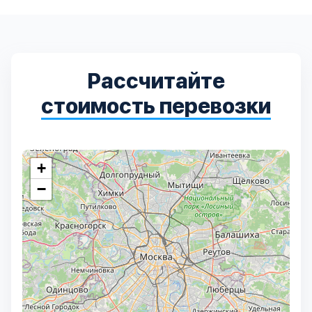
Дмитровский
7
Долгопрудный
2
Рассчитайте
Домодедовский
7
стоимость перевозки
Дубна
1
Егорьевский
3
+
−
Зеленоградский
1
Истринский
11
Каширский
2