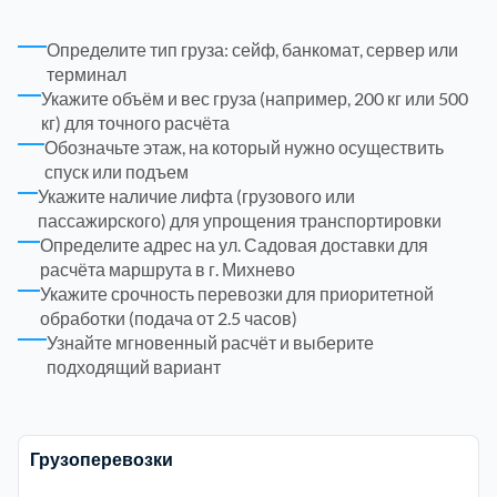
Троицкий административный округ
Определите тип груза: сейф, банкомат, сервер или
15
терминал
Укажите объём и вес груза (например, 200 кг или 500
Химки
6
кг) для точного расчёта
Обозначьте этаж, на который нужно осуществить
спуск или подъем
Черноголовка
1
Укажите наличие лифта (грузового или
пассажирского) для упрощения транспортировки
Чеховский
5
Определите адрес на ул. Садовая доставки для
расчёта маршрута в г. Михнево
Укажите срочность перевозки для приоритетной
Шатурский
7
обработки (подача от 2.5 часов)
Узнайте мгновенный расчёт и выберите
Шаховской
1
подходящий вариант
Щелковский
6
Грузоперевозки
Щербинка
1