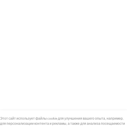
+7 (495) 739-8-12
Круглосуточно
Этот сайт использует файлы cookie для улучшения вашего опыта, например,
для персонализации контента и рекламы, а также для анализа посещаемости
8 (800) 100-33-300