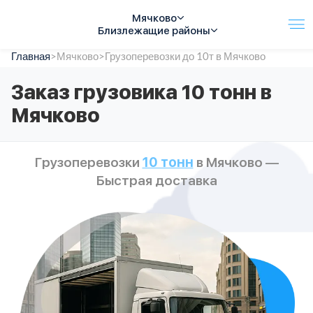
Мячково
Близлежащие районы
Главная
Услуги
>
Мячково
>
Грузоперевозки до 10т в Мячково
Автопарк
Заказ грузовика 10 тонн в
Тарифы
Мячково
Акции
О компании
Отзывы
Грузоперевозки
10 тонн
в Мячково —
Контакты
Быстрая доставка
Спецтехника
Цены
FAQ