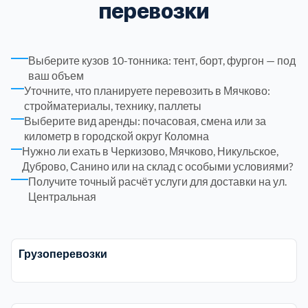
перевозки
Рузский
4
Выберите кузов 10-тонника: тент, борт, фургон — под
Сергиево-Посадский
9
ваш объем
Уточните, что планируете перевозить в Мячково:
Серебрянно-Прудский
1
стройматериалы, технику, паллеты
Выберите вид аренды: почасовая, смена или за
километр в городской округ Коломна
Серебрянно-прудский
1
Нужно ли ехать в Черкизово, Мячково, Никульское,
Дуброво, Санино или на склад с особыми условиями?
Серпуховский
Получите точный расчёт услуги для доставки на ул.
6
Центральная
Солнечногорский
6
Грузоперевозки
Ступинский
5
Талдомский
6