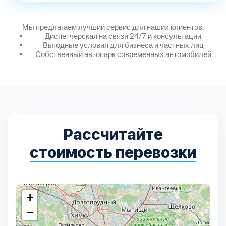
Мы предлагаем лучший сервис для наших клиентов.
Выберите город:
Диспетчерская на связи 24/7 и консультации
Выгодные условия для бизнеса и частных лиц
Собственный автопарк современных автомобилей
Балашиха
5
Рассчитайте
Богородский
7
стоимость перевозки
Волоколамский
3
+
Воскресенский
7
−