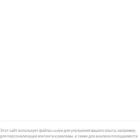
+7 (495) 739-8-12
Круглосуточно
Этот сайт использует файлы cookie для улучшения вашего опыта, например,
для персонализации контента и рекламы, а также для анализа посещаемости
8 (800) 100-33-300