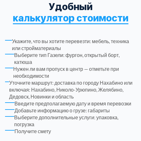
Удобный
Рузский
4
калькулятор стоимости
Сергиево-Посадский
9
Укажите, что вы хотите перевезти: мебель, техника
Серебрянно-Прудский
1
или стройматериалы
Выберите тип Газели: фургон, открытый борт,
катюша
Серебрянно-прудский
1
Нужен ли вам пропуск в центр — отметьте при
необходимости
Уточните маршрут: доставка по городу Нахабино или
Серпуховский
6
включая: Нахабино, Николо-Урюпино, Желябино,
Дедовск, Новинки и область
Солнечногорский
6
Введите предполагаемую дату и время перевозки
Добавьте информацию о грузе: габариты
Выберите дополнительные услуги: упаковка,
Ступинский
5
погрузка
Получите смету
Талдомский
6