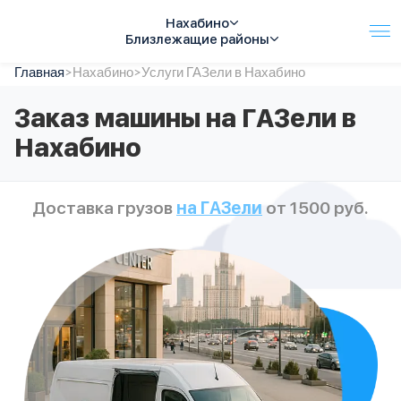
Нахабино
Близлежащие районы
Главная
Услуги
>
Нахабино
>
Услуги ГАЗели в Нахабино
Автопарк
Заказ машины на ГАЗели в
Тарифы
Нахабино
Акции
О компании
Отзывы
Доставка грузов
на ГАЗели
от 1500 руб.
Контакты
Спецтехника
Цены
FAQ