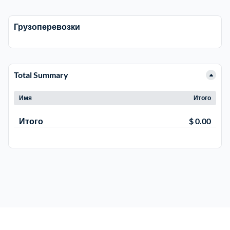
Троицкий административный округ
15
Грузоперевозки
Химки
6
Total Summary
Черноголовка
1
Имя
Итого
Чеховский
5
Итого
$ 0.00
Шатурский
7
Шаховской
1
Щелковский
6
Щербинка
1