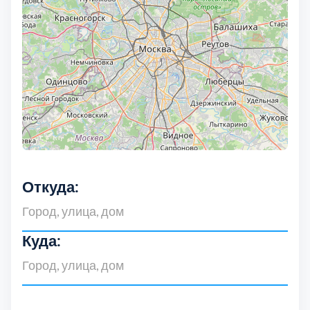
Дмитровский
7
Долгопрудный
2
Домодедовский
7
Дубна
1
Егорьевский
3
Откуда:
Зеленоградский
1
Куда:
Истринский
11
Каширский
2