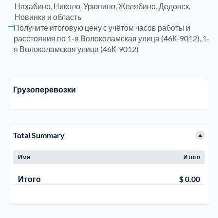
Нахабино, Николо-Урюпино, Желябино, Дедовск,
Новинки и область
Щелковский
Щербинка
6
Получите итоговую цену с учётом часов работы и
расстояния по 1-я Волоколамская улица (46К-9012), 1-
Электросталь
район Косино
1
я Волоколамская улица (46К-9012)
район Некрасовка
1
Грузоперевозки
Total Summary
Имя
Итого
Итого
$ 0.00