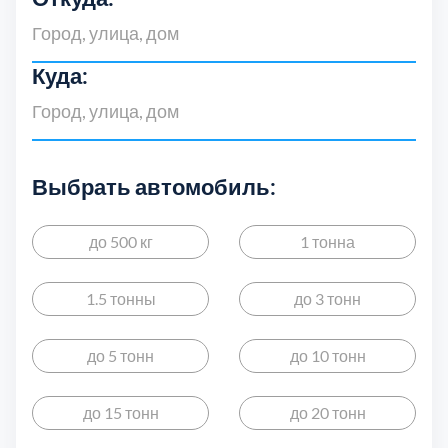
Куда:
Выбрать автомобиль:
Выберите город
до 500 кг
1 тонна
1.5 тонны
до 3 тонн
до 5 тонн
до 10 тонн
Балашиха
Богородский
5
до 15 тонн
до 20 тонн
Волоколамский
Воскресенски
3