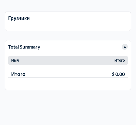
Троицкий административный округ
15
Грузчики
Химки
6
Total Summary
Черноголовка
1
Имя
Итого
Чеховский
5
Итого
$ 0.00
Шатурский
7
Шаховской
1
Щелковский
6
Щербинка
1