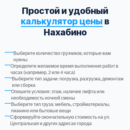
Простой и удобный
Рузский
4
калькулятор цены
в
Сергиево-Посадский
9
Нахабино
Серебрянно-Прудский
1
Выберите количество грузчиков, которые вам
нужны
Серебрянно-прудский
1
Определите желаемое время выполнения работ в
часах (например, 2 или 4 часа)
Серпуховский
6
Выберите тип задачи: погрузка, разгрузка, демонтаж
или сборка
Опишите условия: этаж, наличие лифта или
Солнечногорский
6
необходимость ночной смены
Выберите тип груза: мебель, стройматериалы,
Ступинский
5
пианино или бытовые вещи
Сформируйте окончательную стоимость на ул.
Центральная и других адресах города
Талдомский
6