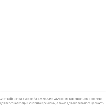
+7 (495) 739-8-12
Круглосуточно
Этот сайт использует файлы cookie для улучшения вашего опыта, например,
для персонализации контента и рекламы, а также для анализа посещаемости
8 (800) 100-33-300