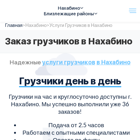
Нахабино
Близлежащие районы
Главная
Услуги
>
Нахабино
>
Услуги Грузчиков в Нахабино
Автопарк
Заказ грузчиков в Нахабино
Тарифы
Акции
О компании
Надежные
услуги грузчиков
в Нахабино
Отзывы
Контакты
Грузчики день в день
Спецтехника
Цены
FAQ
Грузчики на час и круглосуточно доступны г.
Нахабино. Мы успешно выполнили уже 36
заказов!
Подача от 2.5 часов
Работаем с опытными специалистами
Оплата по факту