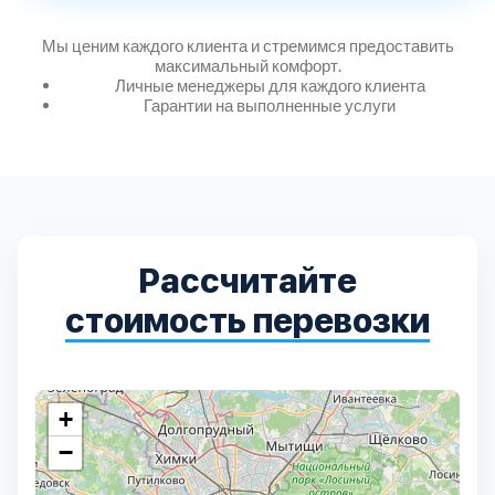
Мы ценим каждого клиента и стремимся предоставить
максимальный комфорт.
Выберите город:
Личные менеджеры для каждого клиента
Гарантии на выполненные услуги
Балашиха
5
Рассчитайте
Богородский
стоимость перевозки
7
Волоколамский
3
+
Воскресенский
7
−