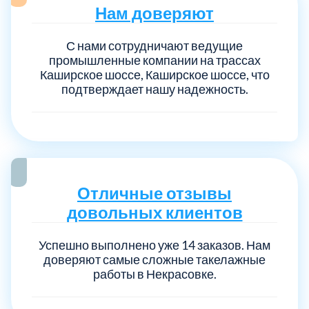
Нам доверяют
Выберите город:
С нами сотрудничают ведущие
промышленные компании на трассах
Каширское шоссе, Каширское шоссе, что
подтверждает нашу надежность.
Балашиха
5
Отличные отзывы
Богородский
7
довольных клиентов
Волоколамский
3
Успешно выполнено уже 14 заказов. Нам
доверяют самые сложные такелажные
Воскресенский
работы в Некрасовке.
7