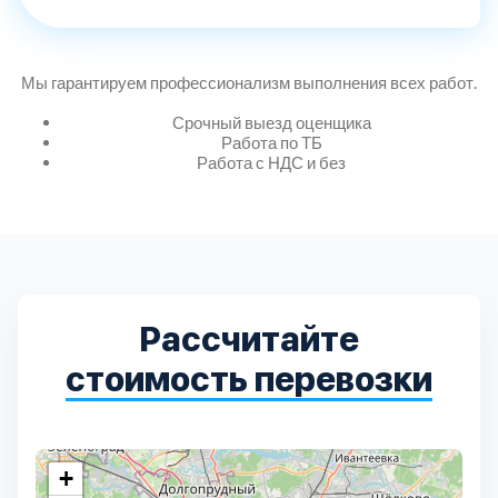
Дмитровский
7
Долгопрудный
2
Мы гарантируем профессионализм выполнения всех работ.
Срочный выезд оценщика
Домодедовский
7
Работа по ТБ
Работа с НДС и без
Дубна
1
Егорьевский
3
Зеленоградский
1
Рассчитайте
стоимость перевозки
Истринский
11
Каширский
2
+