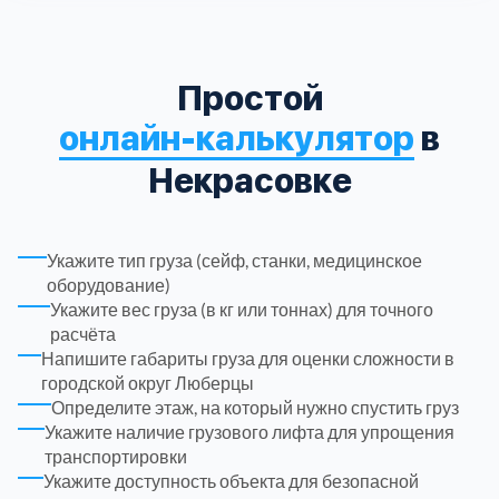
Троицкий административный округ
15
Простой
Химки
6
онлайн-калькулятор
в
Некрасовке
Черноголовка
1
Чеховский
5
Укажите тип груза (сейф, станки, медицинское
оборудование)
Шатурский
7
Укажите вес груза (в кг или тоннах) для точного
расчёта
Напишите габариты груза для оценки сложности в
Шаховской
1
городской округ Люберцы
Определите этаж, на который нужно спустить груз
Щелковский
6
Укажите наличие грузового лифта для упрощения
транспортировки
Укажите доступность объекта для безопасной
Щербинка
1