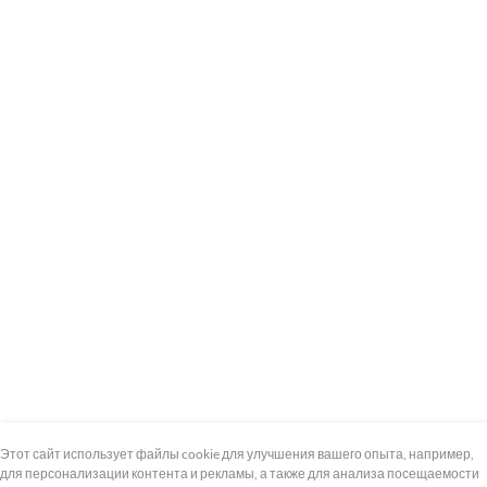
+7 (495) 739-8-12
Круглосуточно
Этот сайт использует файлы cookie для улучшения вашего опыта, например,
для персонализации контента и рекламы, а также для анализа посещаемости
8 (800) 100-33-300