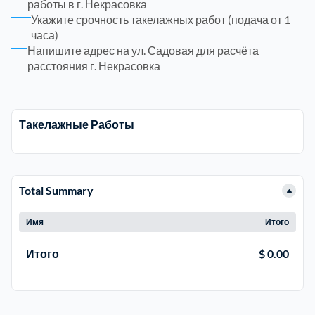
работы в г. Некрасовка
Укажите срочность такелажных работ (подача от 1
часа)
Электросталь
1
Напишите адрес на ул. Садовая для расчёта
расстояния г. Некрасовка
район Косино
1
район Некрасовка
1
Такелажные Работы
Total Summary
Имя
Итого
Итого
$ 0.00