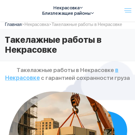
Некрасовка
Близлежащие районы
Главная
Услуги
>
Некрасовка
>
Такелажные работы в Некрасовке
Автопарк
Такелажные работы в
Тарифы
Некрасовке
Акции
О компании
Отзывы
Такелажные работы в Некрасовке
в
Контакты
Некрасовке
с гарантией сохранности груза
Спецтехника
Цены
FAQ