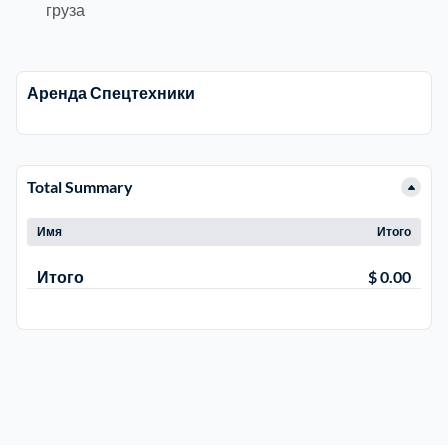
груза
Электросталь
1
Аренда Спецтехники
район Косино
1
район Некрасовка
1
Total Summary
Имя
Итого
Итого
$ 0.00