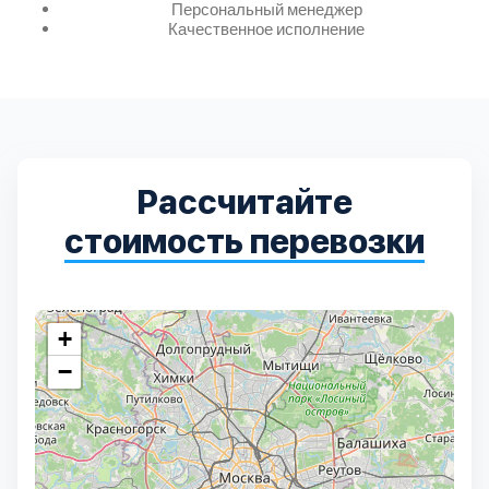
Дмитровский
7
Персональный менеджер
Качественное исполнение
Долгопрудный
2
Домодедовский
7
Дубна
1
Рассчитайте
стоимость перевозки
Егорьевский
3
Зеленоградский
1
+
−
Истринский
11
Каширский
2