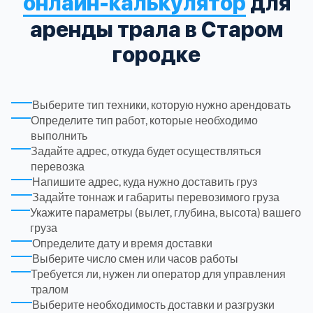
онлайн-калькулятор
для
аренды трала в Старом
Троицкий административный округ
15
городке
Химки
6
Выберите тип техники, которую нужно арендовать
Черноголовка
1
Определите тип работ, которые необходимо
выполнить
Чеховский
Задайте адрес, откуда будет осуществляться
5
перевозка
Напишите адрес, куда нужно доставить груз
Шатурский
7
Задайте тоннаж и габариты перевозимого груза
Укажите параметры (вылет, глубина, высота) вашего
груза
Шаховской
1
Определите дату и время доставки
Выберите число смен или часов работы
Щелковский
6
Требуется ли, нужен ли оператор для управления
тралом
Выберите необходимость доставки и разгрузки
Щербинка
1