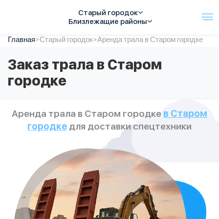
Старый городок
Близлежащие районы
Главная
Услуги
>
Старый городок
>
Аренда трала в Старом городке
Автопарк
Заказ трала в Старом
Тарифы
городке
Акции
О компании
Отзывы
Аренда трала в Старом городке
в Старом
Контакты
городке
для доставки спецтехники
Спецтехника
Цены
FAQ