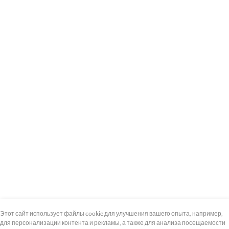
+7 (495) 739-8-12
Круглосуточно
Этот сайт использует файлы cookie для улучшения вашего опыта, например,
для персонализации контента и рекламы, а также для анализа посещаемости
8 (800) 100-33-300