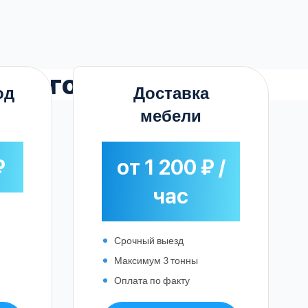
ром городке
од
Доставка
мебели
₽
от 1 200 ₽ /
час
Срочный выезд
Максимум 3 тонны
Оплата по факту