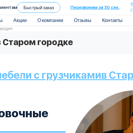
лиентам
Быстрый заказ
Перезвоним за 30 сек.
ы
Акции
О компании
Отзывы
Контакты
ородке
в Старом городке
ебели с грузчиками
в Ста
ковочные