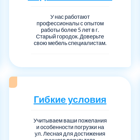
Серпуховский
Сол
1
6
У нас работают
Талдомский
Тро
5
6
профессионалы с опытом
работы более 5 лет в г.
Старый городок. Доверьте
Черноголовка
Чех
6
1
свою мебель специалистам.
Шаховской
Щел
7
1
Электросталь
рай
1
1
1
Гибкие условия
Учитываем ваши пожелания
и особенности погрузки на
ул. Лесная для достижения
лучшего результата.