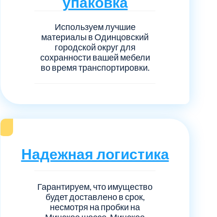
упаковка
нечногорский
6
Используем лучшие
ицкий административный округ
15
материалы в Одинцовский
городской округ для
овский
сохранности вашей мебели
5
во время транспортировки.
ковский
6
он Косино
1
Надежная логистика
Гарантируем, что имущество
будет доставлено в срок,
несмотря на пробки на
Минское шоссе, Минское