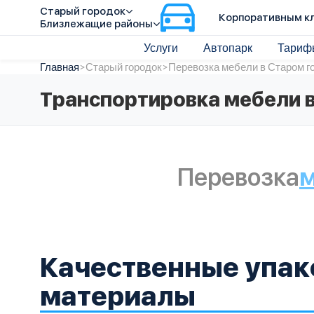
Старый городок
Корпоративным к
Близлежащие районы
Услуги
Автопарк
Тариф
Главная
>
Старый городок
>
Перевозка мебели в Старом г
Транспортировка мебели 
Перевозка
м
Качественные упа
материалы