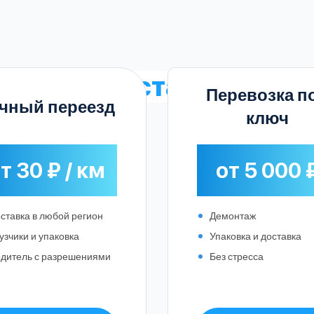
ены на доставку
в Ста
Перевозка п
чный переезд
ключ
т 30 ₽ / км
от 5 000 
ставка в любой регион
Демонтаж
узчики и упаковка
Упаковка и доставка
дитель с разрешениями
Без стресса
Выберите город: