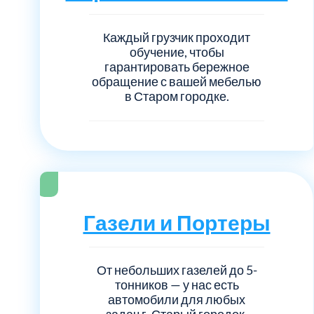
Серебрянно-прудский
Каждый грузчик проходит
Ступинский
обучение, чтобы
гарантировать бережное
обращение с вашей мебелью
Химки
в Старом городке.
Шатурский
Щербинка
район Некрасовка
Газели и Портеры
От небольших газелей до 5-
тонников — у нас есть
автомобили для любых
задач г. Старый городок.