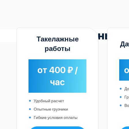
Выгодные
ц
Такелажные
Да
работы
от 400 ₽ /
о
час
До
Гр
Удобный расчет
Во
Опытные грузчики
Гибкие условия оплаты