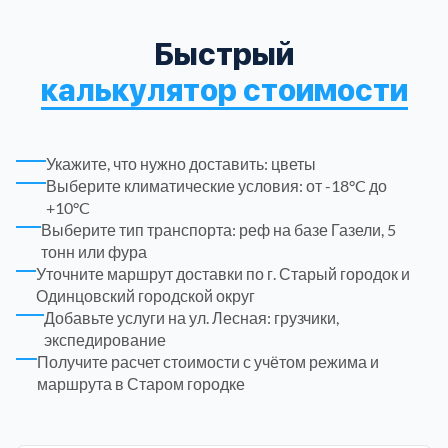
ЮЗАО
14
Новомосковский АО
18
Быстрый
калькулятор стоимости
Одинцовский
17
Орехово-Зуевский
7
Укажите, что нужно доставить: цветы
Выберите климатические условия: от -18°C до
Павлово-Посадский
3
+10°C
Выберите тип транспорта: реф на базе Газели, 5
тонн или фура
Подольский
3
Уточните маршрут доставки по г. Старый городок и
Одинцовский городской округ
Пушкинский
12
Добавьте услуги на ул. Лесная: грузчики,
экспедирование
Получите расчет стоимости с учётом режима и
Раменский
15
маршрута в Старом городке
Реутов
1