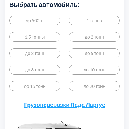
Дмитровский
7
Выбрать автомобиль:
Долгопрудный
2
до 500 кг
1 тонна
Домодедовский
7
1.5 тонны
до 2 тонн
Дубна
1
до 3 тонн
до 5 тонн
Егорьевский
3
до 8 тонн
до 10 тонн
Зеленоградский
1
до 15 тонн
до 20 тонн
Истринский
11
Грузоперевозки Лада Ларгус
Каширский
2