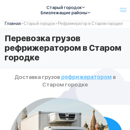
Старый городок
Близлежащие районы
Главная
Услуги
>
Старый городок
>
Рефрижератор в Старом городке
Автопарк
Перевозка грузов
Тарифы
рефрижератором в Старом
Акции
О компании
городке
Отзывы
Контакты
Спецтехника
Доставка грузов
рефрижератором
в
Цены
Старом городке
FAQ