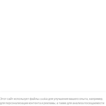
+7 (495) 739-8-12
Круглосуточно
Этот сайт использует файлы cookie для улучшения вашего опыта, например,
для персонализации контента и рекламы, а также для анализа посещаемости
8 (800) 100-33-300