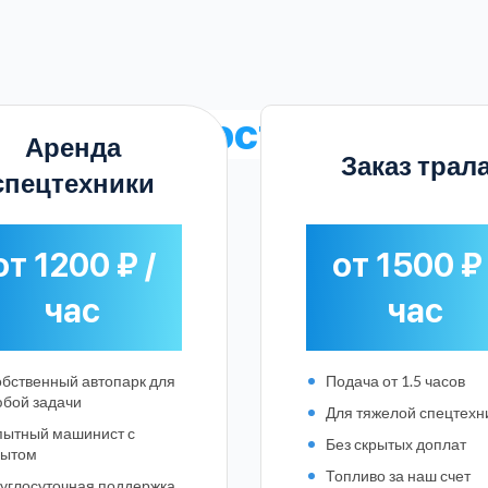
ные
стоимость аренду 
Аренда
Заказ трал
спецтехники
от 1200 ₽ /
от 1500 ₽ 
час
час
бственный автопарк для
Подача от 1.5 часов
бой задачи
Для тяжелой спецтехн
ытный машинист с
Без скрытых доплат
Выберите город:
пытом
Топливо за наш счет
углосуточная поддержка