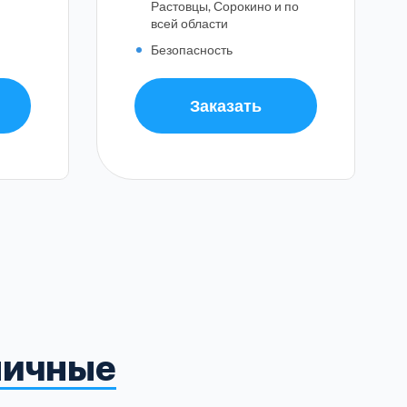
Растовцы, Сорокино и по
всей области
Безопасность
Заказать
околамский
3
гопрудный
2
рьевский
3
ы:
ирский
2
олев
2
личные
ня
1