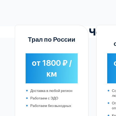
Чест
Трал по России
от 1800 ₽ /
км
Доставка в любой регион
Со
лю
Работаем с ЭДО
Оп
Работаем без выходных
о
Кр