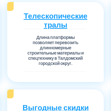
Серпуховский
Сол
1
6
Телескопические
Талдомский
Тро
5
6
тралы
Черноголовка
Чех
6
1
Длина платформы
позволяет перевозить
Шаховской
Щел
7
1
длинномерные
строительные материалы и
Электросталь
рай
1
1
спецтехнику в Талдомский
городской округ.
1
Выгодные скидки