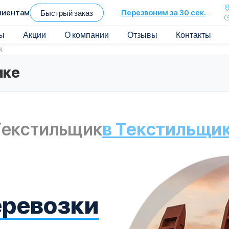
лиентам
Быстрый заказ
Перезвоним за 30 сек.
ы
Акции
О компании
Отзывы
Контакты
к
ике
Текстильщик
в Текстильщи
еревозки