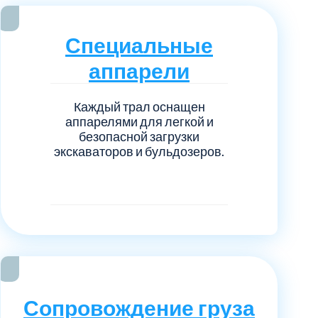
нечногорский
6
Специальные
ицкий административный округ
15
аппарели
овский
5
Каждый трал оснащен
аппарелями для легкой и
ковский
6
безопасной загрузки
экскаваторов и бульдозеров.
он Косино
1
Сопровождение груза