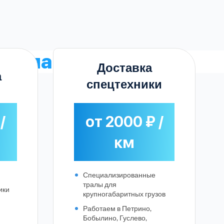
трала
Доставка
а
спецтехники
/
от 2000 ₽ /
км
Специализированные
тралы для
ики
крупногабаритных грузов
Работаем в Петрино,
Бобылино, Гуслево,