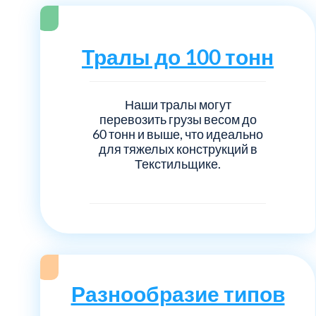
Серебрянно-прудский
Ступинский
Тралы до 100 тонн
Химки
Наши тралы могут
перевозить грузы весом до
Шатурский
60 тонн и выше, что идеально
для тяжелых конструкций в
Щербинка
Текстильщике.
район Некрасовка
Разнообразие типов