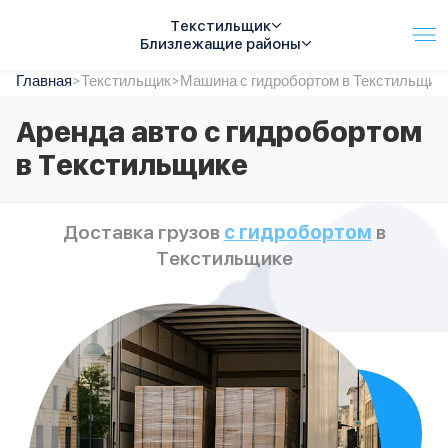
Текстильщик
Близлежащие районы
Главная
Услуги
>
Текстильщик
>
Машина с гидробортом в Текстильщик
Автопарк
Аренда авто с гидробортом
Тарифы
в Текстильщике
Акции
О компании
Отзывы
Доставка грузов
с гидробортом
в
Контакты
Текстильщике
Спецтехника
Цены
FAQ