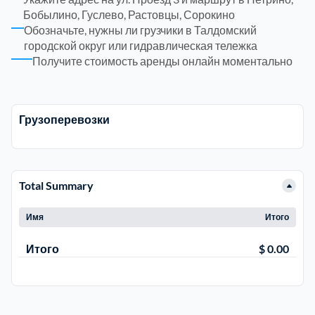
Бобылино, Гуслево, Растовцы, Сорокино
Рузский
4
Обозначьте, нужны ли грузчики в Талдомский
городской округ или гидравлическая тележка
Получите стоимость аренды онлайн моментально
Сергиево-Посадский
9
Серебрянно-Прудский
1
Грузоперевозки
Серебрянно-прудский
1
Серпуховский
Total Summary
6
Имя
Итого
Солнечногорский
6
Итого
$ 0.00
Ступинский
5
Талдомский
6