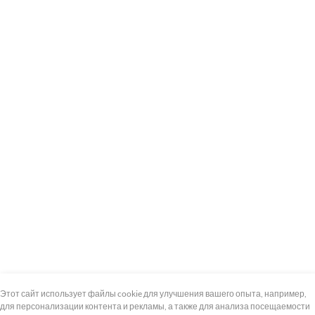
+7 (495) 739-8-12
Круглосуточно
Этот сайт использует файлы cookie для улучшения вашего опыта, например,
для персонализации контента и рекламы, а также для анализа посещаемости
8 (800) 100-33-300