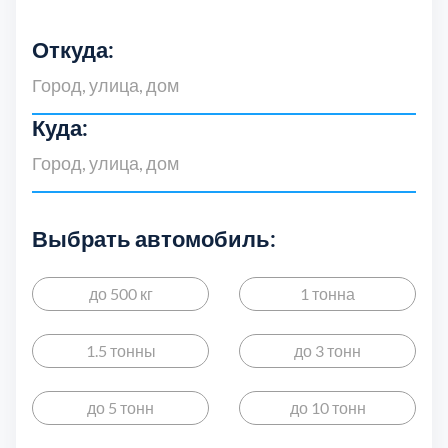
Дмитровский
7
Откуда:
Долгопрудный
2
Домодедовский
7
Куда:
Дубна
1
Егорьевский
3
Выбрать автомобиль:
Зеленоградский
1
до 500 кг
1 тонна
Истринский
11
1.5 тонны
до 3 тонн
Каширский
2
до 5 тонн
до 10 тонн