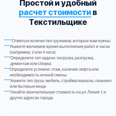
Простой и удобный
Рузский
4
расчет стоимости
в
Текстильщике
Сергиево-Посадский
9
Серебрянно-Прудский
1
Отметьте количество грузчиков, которые вам нужны
Укажите желаемое время выполнения работ в часах
(например, 2 или 4 часа)
Серебрянно-прудский
1
Определите тип задачи: погрузка, разгрузка,
демонтаж или сборка
Серпуховский
6
Определите условия: этаж, наличие лифта или
необходимость ночной смены
Укажите тип груза: мебель, стройматериалы, пианино
Солнечногорский
6
или бытовые вещи
Узнайте окончательную стоимость на ул. Линия 1 и
других адресах города
Ступинский
5
Талдомский
6