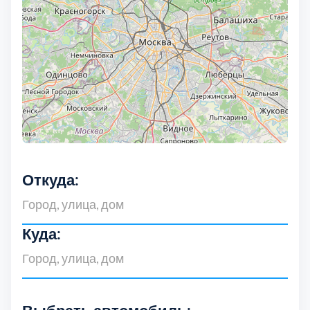
Дмитровский
7
Долгопрудный
2
Домодедовский
7
Дубна
1
Егорьевский
3
Откуда:
Зеленоградский
1
Куда:
Истринский
11
Каширский
2