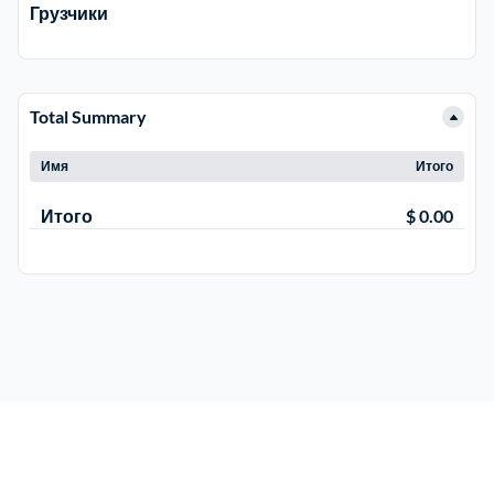
Грузчики
Троицкий административный округ
15
Химки
6
Total Summary
Имя
Итого
Черноголовка
1
Итого
$ 0.00
Чеховский
5
Шатурский
7
Шаховской
1
Щелковский
6
Щербинка
1