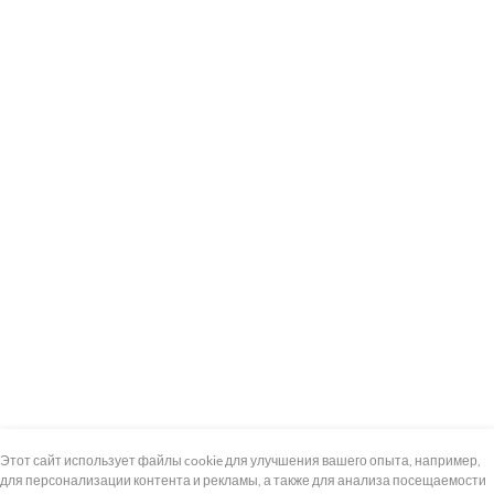
+7 (495) 739-8-12
Круглосуточно
Этот сайт использует файлы cookie для улучшения вашего опыта, например,
для персонализации контента и рекламы, а также для анализа посещаемости
8 (800) 100-33-300