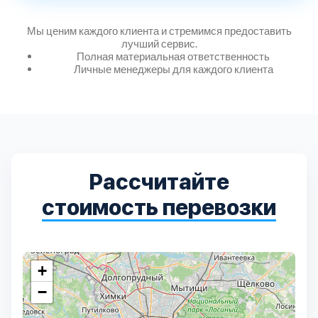
Мы ценим каждого клиента и стремимся предоставить
лучший сервис.
Выберите город:
Полная материальная ответственность
Личные менеджеры для каждого клиента
Балашиха
5
Рассчитайте
Богородский
7
стоимость перевозки
Волоколамский
3
+
Воскресенский
7
−