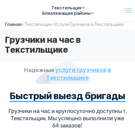
Текстильщик
Близлежащие районы
Главная
Услуги
>
Текстильщик
>
Услуги Грузчиков в Текстильщике
Автопарк
Грузчики на час в
Тарифы
Текстильщике
Акции
О компании
Отзывы
Надежные
услуги грузчиков
в
Контакты
Текстильщике
Спецтехника
Цены
FAQ
Быстрый выезд бригады
Грузчики на час и круглосуточно доступны г.
Текстильщик. Мы успешно выполнили уже
64 заказов!
т