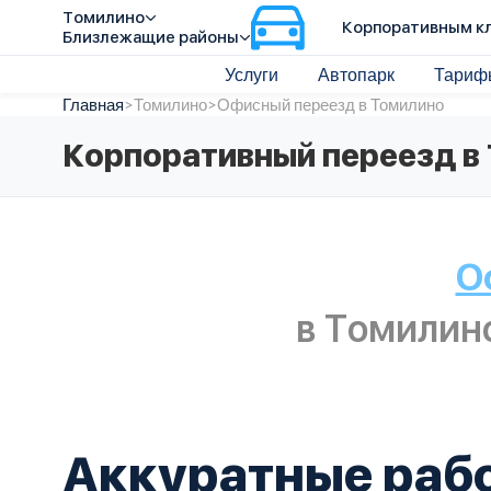
Томилино
Корпоративным к
Близлежащие районы
Услуги
Автопарк
Тариф
Главная
>
Томилино
>
Офисный переезд в Томилино
Корпоративный переезд в
О
в Томилин
Аккуратные раб