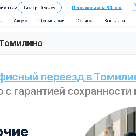
лиентам
Быстрый заказ
Перезвоним за 30 сек.
ы
Акции
О компании
Отзывы
Контакты
 Томилино
фисный переезд в Томили
о с гарантией сохранности
очие