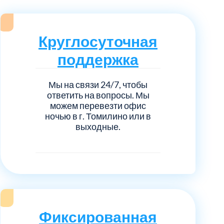
нечногорский
6
ицкий административный округ
15
Круглосуточная
поддержка
овский
5
Мы на связи 24/7, чтобы
ковский
6
ответить на вопросы. Мы
можем перевезти офис
он Косино
ночью в г. Томилино или в
1
выходные.
Фиксированная