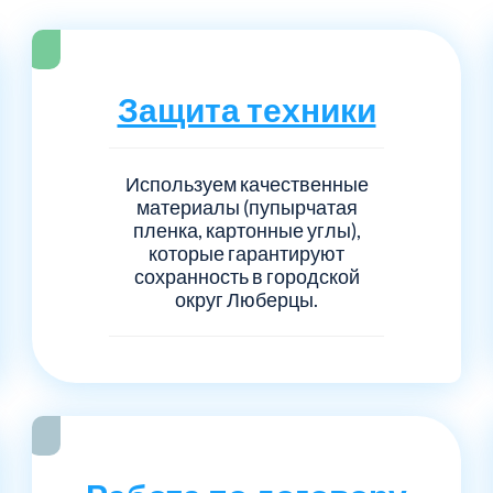
Серпуховский
Сол
1
6
Талдомский
Тро
5
6
Защита техники
Черноголовка
Чех
6
1
Используем качественные
Шаховской
Щел
7
1
материалы (пупырчатая
пленка, картонные углы),
которые гарантируют
Электросталь
рай
1
1
сохранность в городской
округ Люберцы.
1