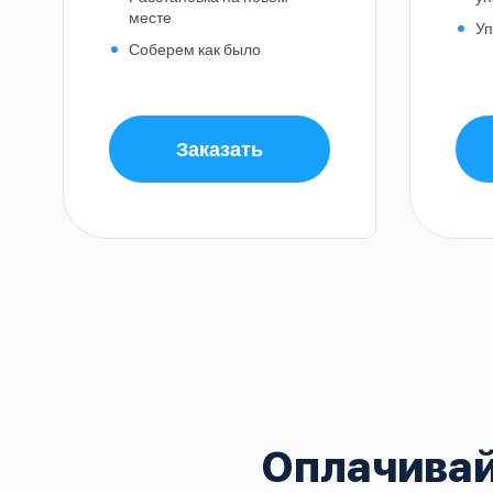
месте
Уп
Соберем как было
Заказать
Балашиха
Воскресенский
Домодедовский
В
Зеленоградский
Клинский
Оплачивай
Красногорский