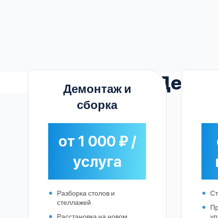
Дейс
Демонтаж и
сборка
от 1 000 ₽ /
услуга
Разборка столов и
Ст
стеллажей
П
Расстановка на новом
уп