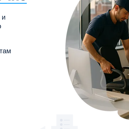
 и
о
нтам