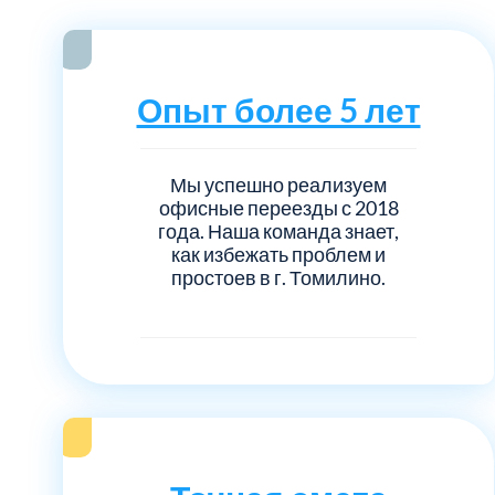
Серебрянно-прудский
Ступинский
Опыт более 5 лет
Химки
Мы успешно реализуем
Шатурский
офисные переезды с 2018
года. Наша команда знает,
как избежать проблем и
Щербинка
простоев в г. Томилино.
район Некрасовка