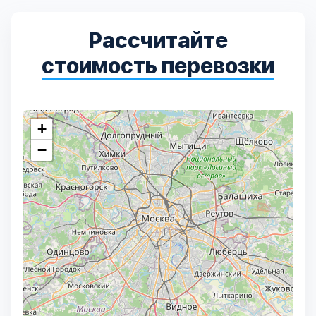
Дмитровский
7
Рассчитайте
Долгопрудный
2
стоимость перевозки
Домодедовский
7
Дубна
1
+
−
Егорьевский
3
Зеленоградский
1
Истринский
11
Каширский
2