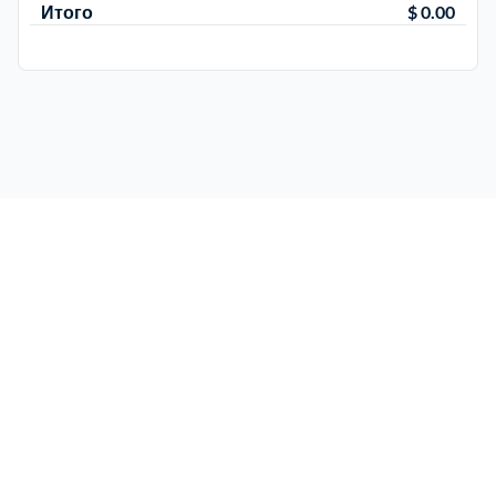
Итого
$ 0.00
Электросталь
1
район Косино
1
район Некрасовка
1