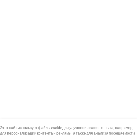
+7 (495) 739-8-12
Круглосуточно
Этот сайт использует файлы cookie для улучшения вашего опыта, например,
для персонализации контента и рекламы, а также для анализа посещаемости
8 (800) 100-33-300