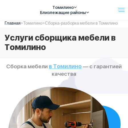
Томилино
Близлежащие районы
Главная
Услуги
>
Томилино
>
Сборка-разборка мебели в Томилино
Автопарк
Услуги сборщика мебели в
Тарифы
Томилино
Акции
О компании
Отзывы
Сборка мебели
в Томилино
— с гарантией
Контакты
качества
Спецтехника
Цены
FAQ