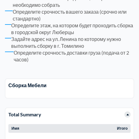
необходимо собрать
Определите срочность вашего заказа (срочно или
Троицкий административный округ
15
стандартно)
Определите этаж, на котором будет проходить сборка
Химки
6
в городской округ Люберцы
Задайте адрес на ул. Ленина по которому нужно
выполнить сборку в г. Томилино
Черноголовка
1
Определите срочность доставки груза (подача от 2
часов)
Чеховский
5
Шатурский
7
Сборка Мебели
Шаховской
1
Total Summary
Щелковский
6
Имя
Итого
Щербинка
1