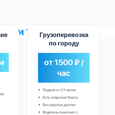
озки 10 тонн
ие
Грузоперевозка
по городу
км
от 1500 ₽ /
час
Подача от 2.5 часов
ейс
Есть открытые борты
Без скрытых доплат
Водитель помогает с