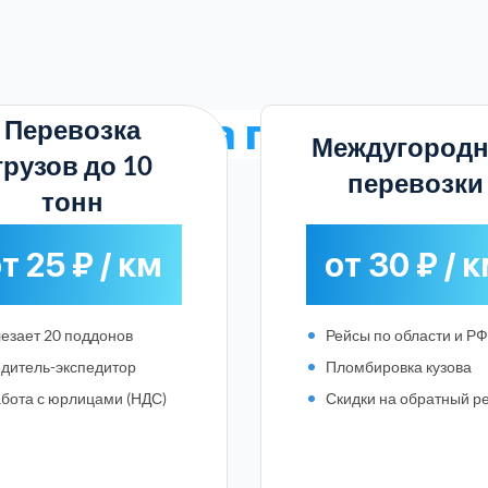
е
тарифы на грузоперев
Перевозка
Междугородн
грузов до 10
перевозки
тонн
т 25 ₽ / км
от 30 ₽ / 
езает 20 поддонов
Рейсы по области и РФ
дитель-экспедитор
Пломбировка кузова
бота с юрлицами (НДС)
Скидки на обратный р
Выберите город: