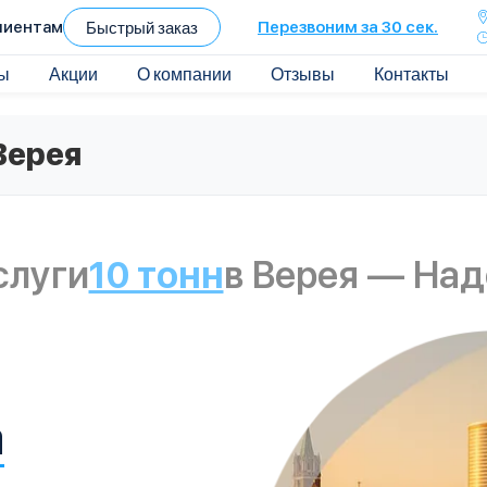
лиентам
Быстрый заказ
Перезвоним за 30 сек.
ы
Акции
О компании
Отзывы
Контакты
Верея
слуги
10 тонн
в Верея — Над
а