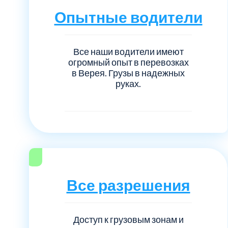
Серебрянно-прудский
Опытные водители
Ступинский
Все наши водители имеют
Химки
огромный опыт в перевозках
в Верея. Грузы в надежных
руках.
Шатурский
Щербинка
район Некрасовка
Все разрешения
Доступ к грузовым зонам и