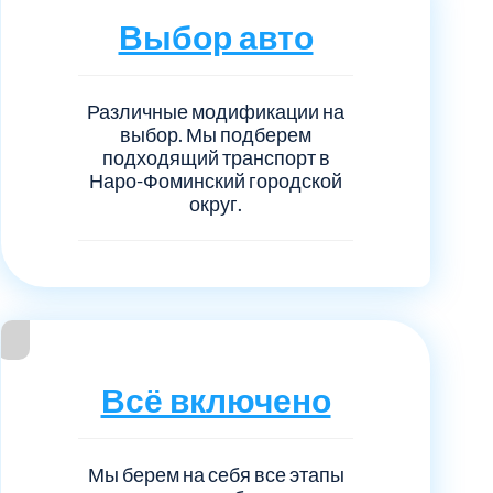
нечногорский
6
Выбор авто
ицкий административный округ
15
Различные модификации на
овский
5
выбор. Мы подберем
подходящий транспорт в
Наро-Фоминский городской
ковский
6
округ.
он Косино
1
Всё включено
Мы берем на себя все этапы