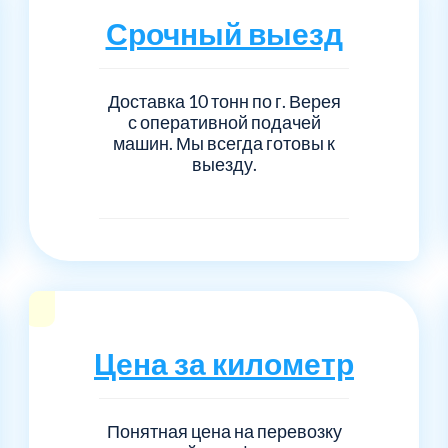
Серпуховский
Сол
1
6
Срочный выезд
Талдомский
Тро
5
6
Доставка 10 тонн по г. Верея
Черноголовка
Чех
6
1
с оперативной подачей
машин. Мы всегда готовы к
выезду.
Шаховской
Щел
7
1
Электросталь
рай
1
1
1
Цена за километр
Понятная цена на перевозку