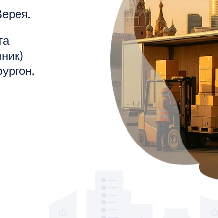
Верея.
та
ник)
ургон,