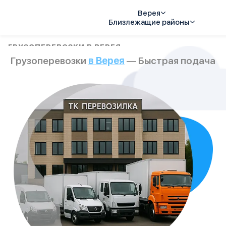
Верея
Близлежащие районы
Услуги
ГРУЗОПЕРЕВОЗКИ В ВЕРЕЯ
Грузоперевозки
в Верея
— Быстрая подача
Автопарк
Тарифы
Акции
О компании
Отзывы
Контакты
Спецтехника
Цены
FAQ