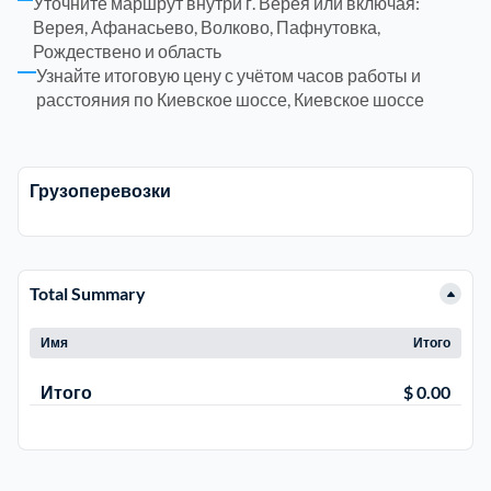
Уточните маршрут внутри г. Верея или включая:
Верея, Афанасьево, Волково, Пафнутовка,
Щелковский
Щербинка
6
Рождествено и область
Узнайте итоговую цену с учётом часов работы и
расстояния по Киевское шоссе, Киевское шоссе
Электросталь
район Косино
1
район Некрасовка
1
Грузоперевозки
Total Summary
Имя
Итого
Итого
$ 0.00