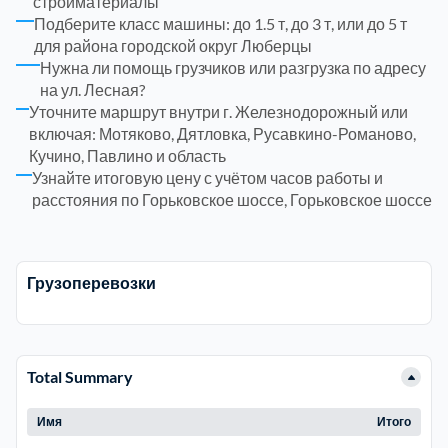
стройматериалы
Подберите класс машины: до 1.5 т, до 3 т, или до 5 т
Щелковский
6
для района городской округ Люберцы
Нужна ли помощь грузчиков или разгрузка по адресу
Электросталь
1
на ул. Лесная?
Уточните маршрут внутри г. Железнодорожный или
включая: Мотяково, Дятловка, Русавкино-Романово,
район Некрасовка
1
Кучино, Павлино и область
Узнайте итоговую цену с учётом часов работы и
расстояния по Горьковское шоссе, Горьковское шоссе
Грузоперевозки
Total Summary
Имя
Итого