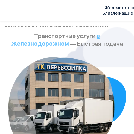
Железнодор
Близлежащие
Услуги
ГРУЗОВОЕ ТАКСИ В ЖЕЛЕЗНОДОРОЖНОМ
Транспортные услуги
в
Автопарк
Тарифы
Железнодорожном
— Быстрая подача
Акции
О компании
Отзывы
Контакты
Спецтехника
Цены
FAQ