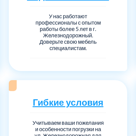
Серпуховский
Сол
1
6
У нас работают
Талдомский
Тро
5
6
профессионалы с опытом
работы более 5 лет в г.
Железнодорожный.
Черноголовка
Чех
6
1
Доверьте свою мебель
специалистам.
Шаховской
Щел
7
1
Электросталь
рай
1
1
1
Гибкие условия
Учитываем ваши пожелания
и особенности погрузки на
ул. Железнодорожная для