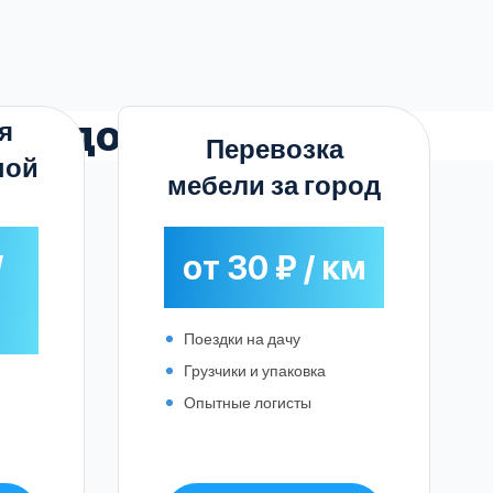
знодорожном
я
Перевозка
ной
мебели за город
/
от 30 ₽ / км
Поездки на дачу
Грузчики и упаковка
Опытные логисты