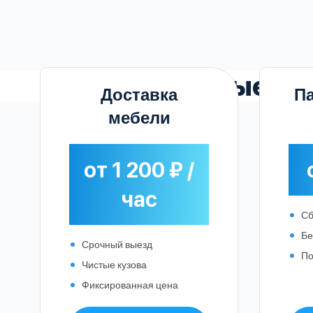
Выгодные
та
Доставка
Па
мебели
от 1 200 ₽ /
час
Сб
Бе
Срочный выезд
По
Чистые кузова
Фиксированная цена