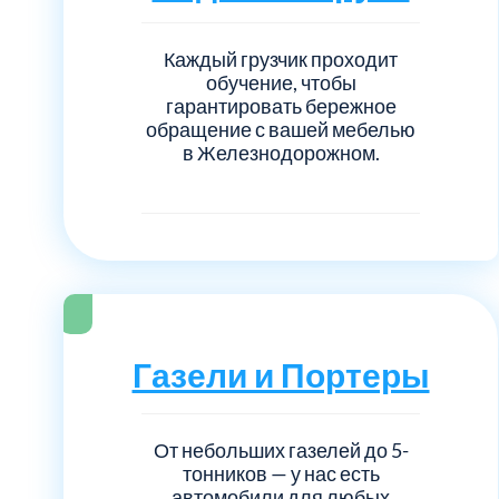
Серебрянно-прудский
Каждый грузчик проходит
Ступинский
обучение, чтобы
гарантировать бережное
обращение с вашей мебелью
Химки
в Железнодорожном.
Шатурский
Щербинка
район Некрасовка
Газели и Портеры
От небольших газелей до 5-
тонников — у нас есть
автомобили для любых