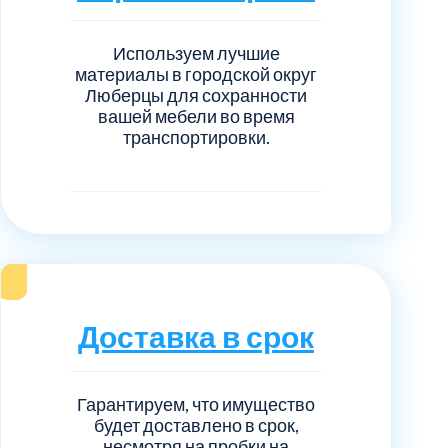
нечногорский
6
Используем лучшие
ицкий административный округ
15
материалы в городской округ
Люберцы для сохранности
вашей мебели во время
овский
5
транспортировки.
ковский
6
он Косино
1
Доставка в срок
Гарантируем, что имущество
будет доставлено в срок,
несмотря на пробки на