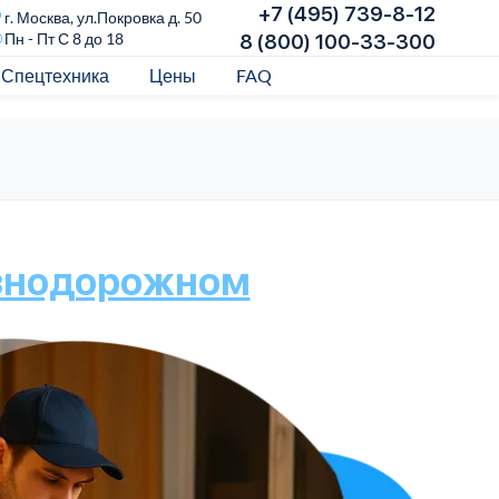
+7 (495) 739-8-12
г. Москва, ул.Покровка д. 50
Пн - Пт С 8 до 18
8 (800) 100-33-300
Спецтехника
Цены
FAQ
знодорожном
Бе
и 