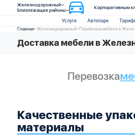
Железнодорожный
Корпоративным к
Близлежащие районы
Услуги
Автопарк
Тариф
Главная
>
Железнодорожный
>
Перевозка мебели в Желе
Доставка мебели в Желе
Перевозка
ме
Качественные упа
материалы