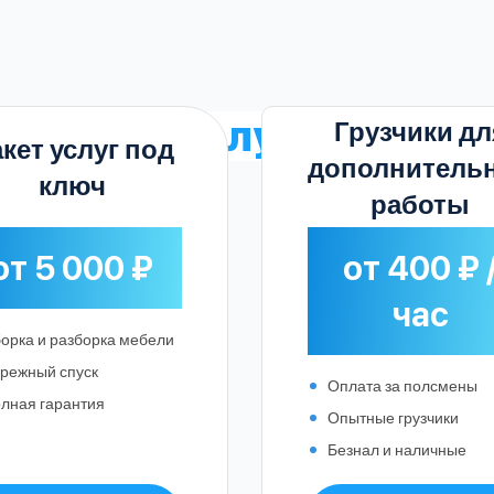
рифы на услугу
в Желе
Грузчики дл
кет услуг под
дополнитель
ключ
работы
от 5 000 ₽
от 400 ₽ 
час
орка и разборка мебели
режный спуск
Оплата за полсмены
лная гарантия
Опытные грузчики
Безнал и наличные
Выберите город: