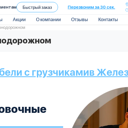
лиентам
Быстрый заказ
Перезвоним за 30 сек.
ы
Акции
О компании
Отзывы
Контакты
знодорожном
знодорожном
бели с грузчиками
в Желе
ковочные