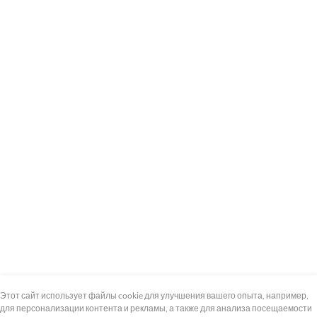
+7 (495) 739-8-12
Круглосуточно
Этот сайт использует файлы cookie для улучшения вашего опыта, например,
для персонализации контента и рекламы, а также для анализа посещаемости
8 (800) 100-33-300