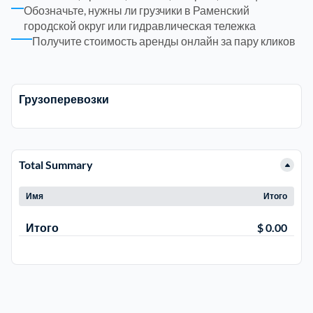
Обозначьте, нужны ли грузчики в Раменский
Рузский
городской округ или гидравлическая тележка
4
Получите стоимость аренды онлайн за пару кликов
Сергиево-Посадский
9
Грузоперевозки
Серебрянно-Прудский
1
Серебрянно-прудский
1
Total Summary
Серпуховский
6
Имя
Итого
Солнечногорский
6
Итого
$ 0.00
Ступинский
5
Талдомский
6