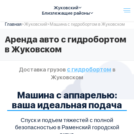
Жуковский
Близлежащие районы
Главная
Услуги
>
Жуковский
>
Машина с гидробортом в Жуковском
Автопарк
Аренда авто с гидробортом
Тарифы
в Жуковском
Акции
О компании
Отзывы
Доставка грузов
с гидробортом
в
Контакты
Жуковском
Спецтехника
Цены
FAQ
Машина с аппарелью:
ваша идеальная подача
Спуск и подъем тяжестей с полной
безопасностью в Раменский городской