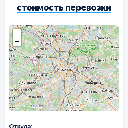
стоимость перевозки
Выберите город:
+
−
Балашиха
5
Богородский
7
Волоколамский
3
Воскресенский
7
Откуда: