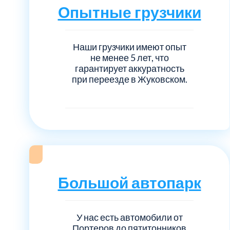
Серебрянно-прудский
Опытные грузчики
Ступинский
Наши грузчики имеют опыт
не менее 5 лет, что
Химки
гарантирует аккуратность
при переезде в Жуковском.
Шатурский
Щербинка
район Некрасовка
Большой автопарк
У нас есть автомобили от
Портеров до пятитонников