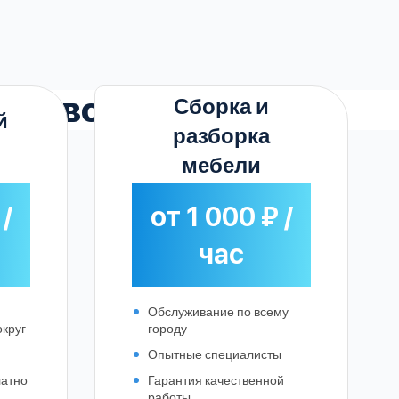
уковском
Сборка и
й
разборка
мебели
 /
от 1 000 ₽ /
час
Обслуживание по всему
округ
городу
Опытные специалисты
латно
Гарантия качественной
работы