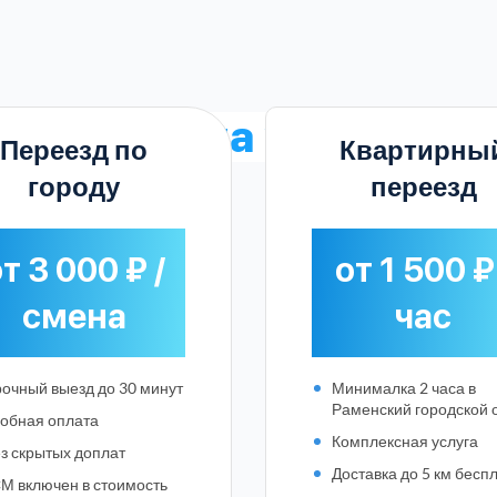
е
тарифы на услугу
в Ж
Переезд по
Квартирны
городу
переезд
т 3 000 ₽ /
от 1 500 ₽
смена
час
очный выезд до 30 минут
Минималка 2 часа в
Раменский городской 
обная оплата
Комплексная услуга
з скрытых доплат
Выберите город:
Доставка до 5 км бесп
М включен в стоимость