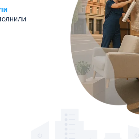
ли
полнили