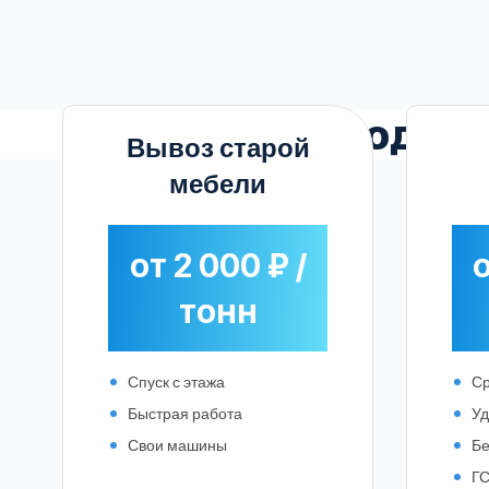
Выгодны
Вывоз старой
мебели
от 2 000 ₽ /
о
тонн
Спуск с этажа
Ср
Быстрая работа
Уд
Свои машины
Бе
ГС