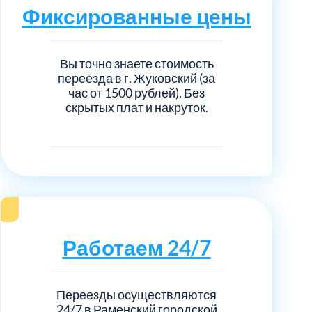
нечногорский
6
Фиксированные цены
ицкий административный округ
15
Вы точно знаете стоимость
переезда в г. Жуковский (за
овский
5
час от 1500 рублей). Без
скрытых плат и накруток.
ковский
6
он Косино
1
Работаем 24/7
Переезды осуществляются
24/7 в Раменский городской