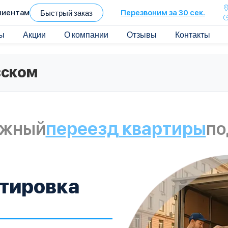
лиентам
Быстрый заказ
Перезвоним за 30 сек.
ы
Акции
О компании
Отзывы
Контакты
вском
ежный
переезд квартиры
по
тировка