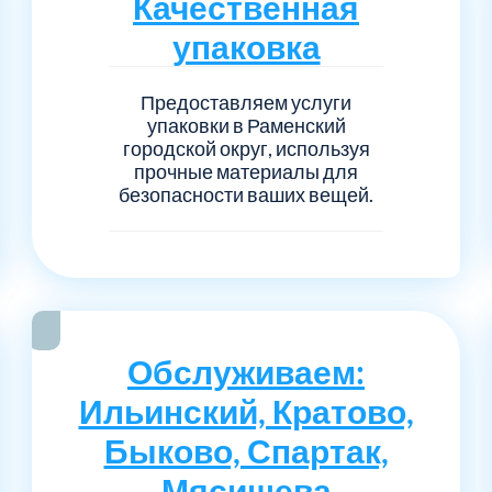
Качественная
Серпуховский
Сол
1
6
упаковка
Талдомский
Тро
5
6
Предоставляем услуги
упаковки в Раменский
Черноголовка
Чех
6
1
городской округ, используя
прочные материалы для
Шаховской
Щел
7
1
безопасности ваших вещей.
Электросталь
рай
1
1
1
Обслуживаем:
Ильинский, Кратово,
Быково, Спартак,
Мясищева