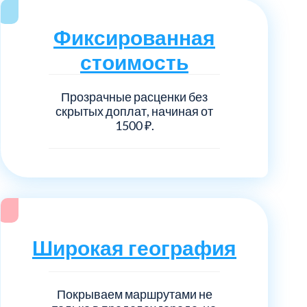
нечногорский
6
Фиксированная
ицкий административный округ
15
стоимость
овский
5
Прозрачные расценки без
скрытых доплат, начиная от
ковский
6
1500 ₽.
он Косино
1
Широкая география
Покрываем маршрутами не