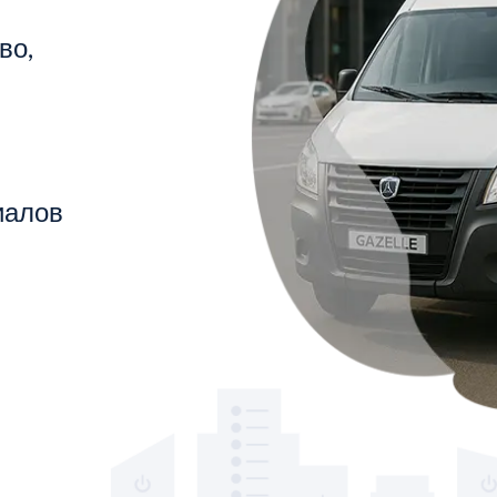
во,
иалов