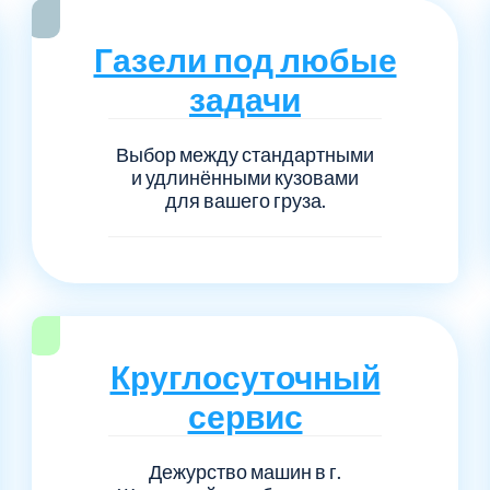
Серпуховский
Сол
1
6
Газели под любые
Талдомский
Тро
5
6
задачи
Черноголовка
Чех
6
1
Выбор между стандартными
и удлинёнными кузовами
Шаховской
Щел
7
1
для вашего груза.
Электросталь
рай
1
1
1
Круглосуточный
сервис
Дежурство машин в г.