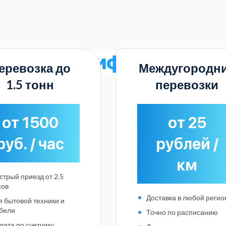
одные
тарифы в Жуков
еревозка до
Междугородн
1.5 тонн
перевозки
от 1500
от 25
руб. / час
рублей /
км
стрый приезд от 2.5
сов
Доставка в любой регио
я бытовой техники и
Выберите город:
бели
Точно по расписанию
лата по счетчику