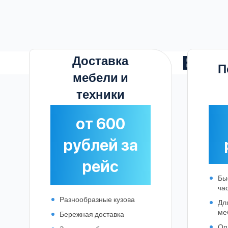
Выг
Доставка
П
мебели и
техники
от 600
рублей за
рейс
Бы
ча
Разнообразные кузова
Дл
ме
Бережная доставка
Оп