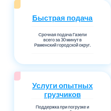
Серебрянно-прудский
Ступинский
Быстрая подача
Химки
Срочная подача Газели
всего за 30 минут в
Шатурский
Раменский городской округ.
Щербинка
район Некрасовка
Услуги опытных
грузчиков
Поддержка при погрузке и