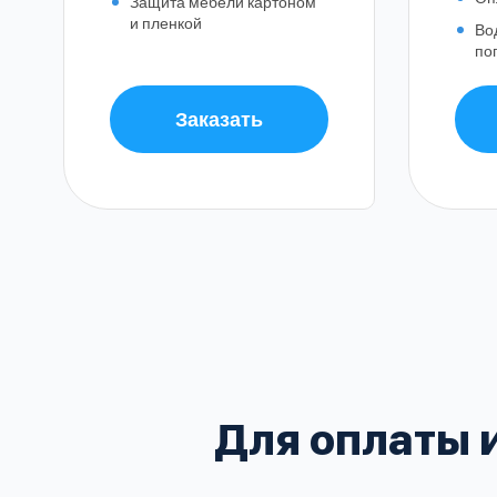
Защита мебели картоном
и пленкой
Во
по
Заказать
Балашиха
Воскресенский
Домодедовский
В
Зеленоградский
Для оплаты 
Клинский
Красногорский