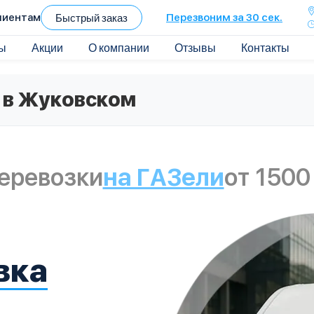
лиентам
Быстрый заказ
Перезвоним за 30 сек.
ы
Акции
О компании
Отзывы
Контакты
 в Жуковском
еревозки
на ГАЗели
от 1500
вка