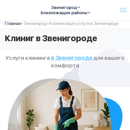
Звенигород
Близлежащие районы
Главная
Услуги
>
Звенигород
>
Клининговые услуги в Звенигороде
Автопарк
Клиниг в Звенигороде
Тарифы
Акции
О компании
Услуги клининга
в Звенигороде
для вашего
Отзывы
комфорта
Контакты
Спецтехника
Цены
FAQ