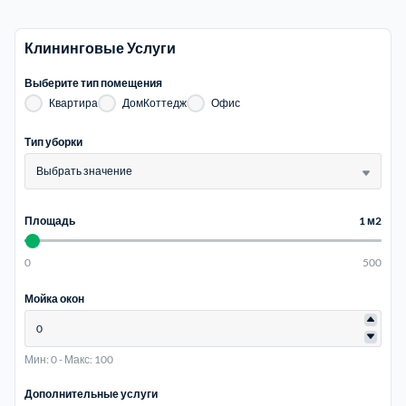
Электросталь
Клининговые Услуги
1
Выберите тип помещения
район Косино
1
Квартира
ДомКоттедж
Офис
Тип уборки
район Некрасовка
1
Выбрать значение
Площадь
1 м2
0
500
Мойка окон
Мин: 0
-
Макс: 100
Дополнительные услуги