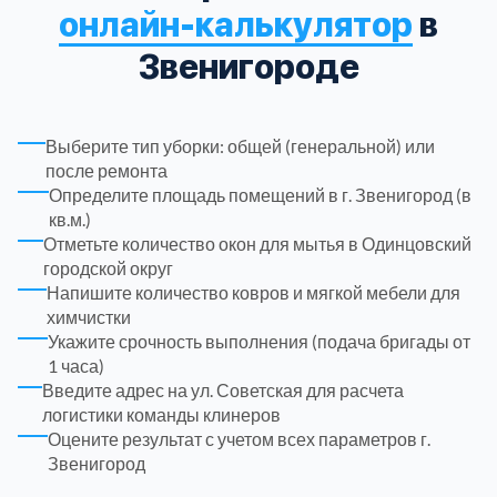
онлайн-калькулятор
в
Троицкий административный округ
15
Звенигороде
Химки
6
Выберите тип уборки: общей (генеральной) или
после ремонта
Черноголовка
1
Определите площадь помещений в г. Звенигород (в
кв.м.)
Чеховский
5
Отметьте количество окон для мытья в Одинцовский
городской округ
Напишите количество ковров и мягкой мебели для
Шатурский
7
химчистки
Укажите срочность выполнения (подача бригады от
Шаховской
1 часа)
1
Введите адрес на ул. Советская для расчета
логистики команды клинеров
Щелковский
6
Оцените результат с учетом всех параметров г.
Звенигород
Щербинка
1