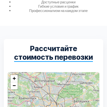
Дмитровский
7
Доступные расценки
Гибкие условия и график
Профессионализм на каждом этапе
Долгопрудный
2
Домодедовский
7
Дубна
1
Рассчитайте
стоимость перевозки
Егорьевский
3
Зеленоградский
1
+
Истринский
11
−
Каширский
2