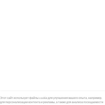
+7 (495) 739-8-12
Круглосуточно
Этот сайт использует файлы cookie для улучшения вашего опыта, например,
для персонализации контента и рекламы, а также для анализа посещаемости
8 (800) 100-33-300