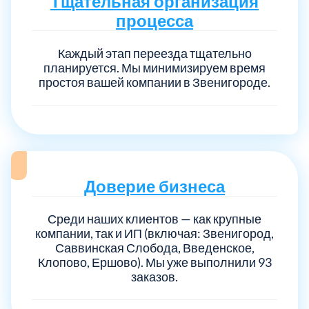
Тщательная организация
процесса
Выберите город:
Каждый этап переезда тщательно
планируется. Мы минимизируем время
простоя вашей компании в Звенигороде.
Балашиха
5
Доверие бизнеса
Богородский
7
Среди наших клиентов — как крупные
компании, так и ИП (включая: Звенигород,
Волоколамский
3
Саввинская Слобода, Введенское,
Клопово, Ершово). Мы уже выполнили 93
Воскресенский
7
заказов.