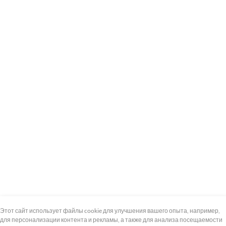
+7 (495) 739-8-12
Круглосуточно
Этот сайт использует файлы cookie для улучшения вашего опыта, например,
для персонализации контента и рекламы, а также для анализа посещаемости
8 (800) 100-33-300