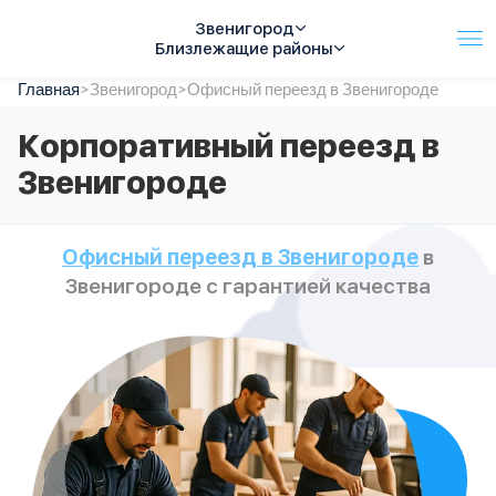
Звенигород
Близлежащие районы
Главная
Услуги
>
Звенигород
>
Офисный переезд в Звенигороде
Автопарк
Корпоративный переезд в
Тарифы
Звенигороде
Акции
О компании
Отзывы
Офисный переезд в Звенигороде
в
Контакты
Звенигороде с гарантией качества
Спецтехника
Цены
FAQ