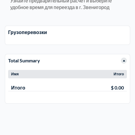
Узнайте предварительный расчёт и выберите
удобное время для переезда в г. Звенигород
Электросталь
1
Грузоперевозки
район Косино
1
район Некрасовка
1
Total Summary
Имя
Итого
Итого
$ 0.00