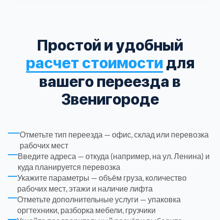
Троицкий административный округ
15
Простой и удобный
Химки
6
расчет стоимости
для
Черноголовка
вашего переезда в
1
Звенигороде
Чеховский
5
Шатурский
7
Отметьте тип переезда — офис, склад или перевозка
рабочих мест
Введите адреса — откуда (например, на ул. Ленина) и
Шаховской
1
куда планируется перевозка
Укажите параметры — объём груза, количество
рабочих мест, этажи и наличие лифта
Щелковский
6
Отметьте дополнительные услуги — упаковка
оргтехники, разборка мебели, грузчики
Щербинка
1