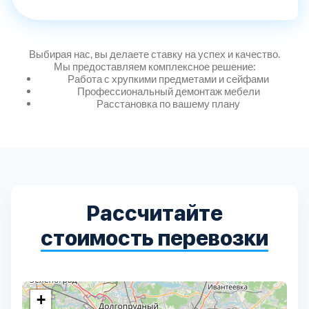
Дмитровский
7
Долгопрудный
2
Выбирая нас, вы делаете ставку на успех и качество.
Мы предоставляем комплексное решение:
Работа с хрупкими предметами и сейфами
Домодедовский
7
Профессиональный демонтаж мебели
Расстановка по вашему плану
Дубна
1
Егорьевский
3
Зеленоградский
1
Рассчитайте
стоимость перевозки
Истринский
11
Каширский
2
+