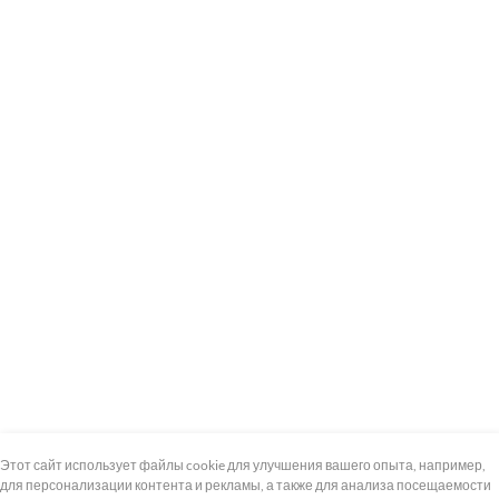
+7 (495) 739-8-12
Круглосуточно
Этот сайт использует файлы cookie для улучшения вашего опыта, например,
для персонализации контента и рекламы, а также для анализа посещаемости
8 (800) 100-33-300