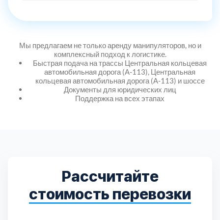
Дмитровский
7
Долгопрудный
2
Мы предлагаем не только аренду манипуляторов, но и
комплексный подход к логистике.
Домодедовский
7
Быстрая подача на трассы Центральная кольцевая
автомобильная дорога (А-113), Центральная
кольцевая автомобильная дорога (А-113) и шоссе
Дубна
1
Документы для юридических лиц
Поддержка на всех этапах
Егорьевский
3
Зеленоградский
1
Истринский
11
Рассчитайте
стоимость перевозки
Каширский
2