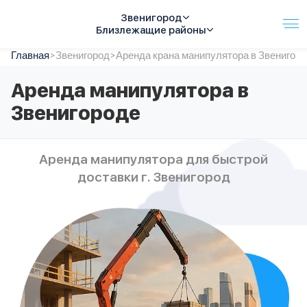
Звенигород
Близлежащие районы
Главная
Услуги
>
Звенигород
>
Аренда крана манипулятора в Звенигор
Автопарк
Аренда манипулятора в
Тарифы
Звенигороде
Акции
О компании
Отзывы
Аренда манипулятора для быстрой
Контакты
доставки г. Звенигород
Спецтехника
Цены
FAQ