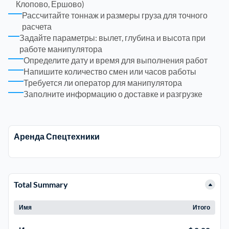
Клопово, Ершово)
Рассчитайте тоннаж и размеры груза для точного
Электросталь
расчета
1
Задайте параметры: вылет, глубина и высота при
работе манипулятора
район Косино
1
Определите дату и время для выполнения работ
Напишите количество смен или часов работы
Требуется ли оператор для манипулятора
район Некрасовка
1
Заполните информацию о доставке и разгрузке
Аренда Спецтехники
Total Summary
Имя
Итого