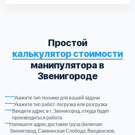
Длина кузова
3
Дл
Паллет
Пассажирских мест
6 шт.
1
Троицкий административный округ
15
Химки
6
Простой
Черноголовка
1
калькулятор стоимости
манипулятора в
Чеховский
5
Звенигороде
Шатурский
7
Укажите тип техники для вашей задачи
Шаховской
1
Укажите тип работ: погрузка или разгрузка
Введите адрес в г. Звенигород, откуда будет
Щелковский
6
производиться работа
Напишите адрес доставки груза (включая:
Звенигород, Саввинская Слобода, Введенское,
Щербинка
1