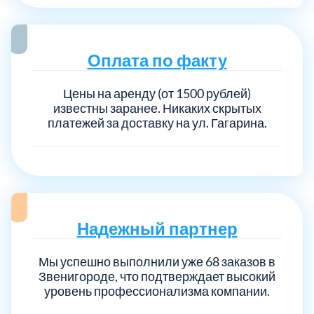
Выберите город:
Оплата по факту
Цены на аренду (от 1500 рублей)
известны заранее. Никаких скрытых
платежей за доставку на ул. Гагарина.
Балашиха
5
Богородский
7
Надежный партнер
Волоколамский
3
Мы успешно выполнили уже 68 заказов в
Звенигороде, что подтверждает высокий
Воскресенский
7
уровень профессионализма компании.