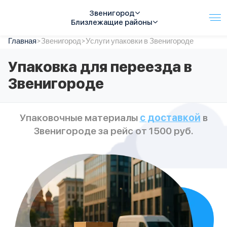
Звенигород
Близлежащие районы
Главная
Услуги
>
Звенигород
>
Услуги упаковки в Звенигороде
Автопарк
Упаковка для переезда в
Тарифы
Звенигороде
Акции
О компании
Отзывы
Упаковочные материалы
с доставкой
в
Контакты
Звенигороде за рейс от 1500 руб.
Спецтехника
Цены
FAQ