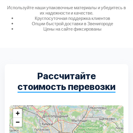
Дмитровский
7
Используйте наши упаковочные материалы и убедитесь в
их надежности и качестве.
Долгопрудный
Круглосуточная поддержка клиентов
2
Опции быстрой доставки в Звенигороде
Цены на сайте фиксированы
Домодедовский
7
Дубна
1
Егорьевский
3
Рассчитайте
стоимость перевозки
Зеленоградский
1
Истринский
11
+
Каширский
2
−