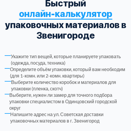
Быстрый
онлайн-калькулятор
Троицкий административный округ
15
упаковочных материалов в
Химки
6
Звенигороде
Черноголовка
1
Укажите тип вещей, которые планируете упаковать
Чеховский
(одежда, посуда, техника)
5
Определите объём упаковки, который вам необходим
(для 1-комн. или 2-комн. квартиры)
Шатурский
7
Выберите количество коробок и материалов для
упаковки (пленка, скотч)
Выберите, нужен ли замер для точного подбора
Шаховской
1
упаковки специалистом в Одинцовский городской
округ
Щелковский
6
Напишите адрес на ул. Советская доставки
упаковочных материалов в г. Звенигород
Щербинка
1