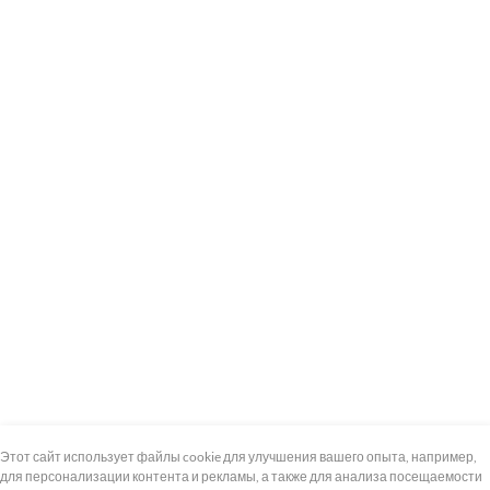
+7 (495) 739-8-12
Круглосуточно
Этот сайт использует файлы cookie для улучшения вашего опыта, например,
для персонализации контента и рекламы, а также для анализа посещаемости
8 (800) 100-33-300