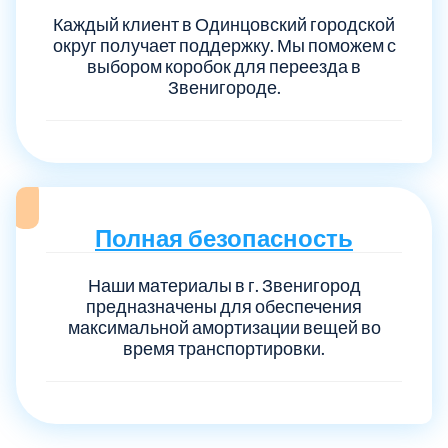
Каждый клиент в Одинцовский городской
округ получает поддержку. Мы поможем с
Выберите город:
выбором коробок для переезда в
Звенигороде.
Балашиха
5
Полная безопасность
Богородский
7
Наши материалы в г. Звенигород
предназначены для обеспечения
максимальной амортизации вещей во
Волоколамский
3
время транспортировки.
Воскресенский
7