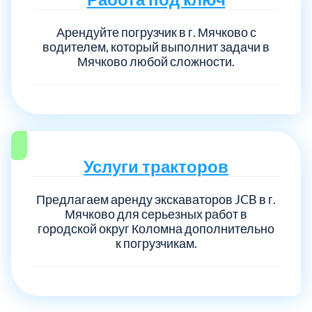
Арендуйте погрузчик в г. Мячково с
Выберите город:
водителем, который выполнит задачи в
Мячково любой сложности.
Балашиха
5
Услуги тракторов
Богородский
7
Предлагаем аренду экскаваторов JCB в г.
Мячково для серьезных работ в
городской округ Коломна дополнительно
Волоколамский
3
к погрузчикам.
Воскресенский
7