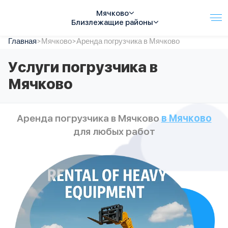
Мячково
Близлежащие районы
Главная
Услуги
>
Мячково
>
Аренда погрузчика в Мячково
Автопарк
Услуги погрузчика в
Тарифы
Мячково
Акции
О компании
Отзывы
Аренда погрузчика в Мячково
в Мячково
Контакты
для любых работ
Спецтехника
Цены
FAQ