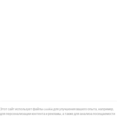
+7 (495) 739-8-12
Круглосуточно
Этот сайт использует файлы cookie для улучшения вашего опыта, например,
для персонализации контента и рекламы, а также для анализа посещаемости
8 (800) 100-33-300