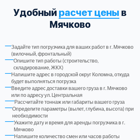
Удобный
расчет цены
в
Троицкий административный округ
15
Мячково
Химки
6
Задайте тип погрузчика для ваших работ в г. Мячково
Черноголовка
1
(вилочный, фронтальный)
Опишите тип работы (строительство,
Чеховский
складирование, ЖКХ)
5
Напишите адрес в городской округ Коломна, откуда
будет выполняться погрузка
Шатурский
7
Введите адрес доставки вашего груза в г. Мячково
или по адресу ул. Центральная
Рассчитайте тоннаж или габариты вашего груза
Шаховской
1
Определите параметры (вылет, глубина, высота) при
необходимости
Щелковский
6
Укажите дату и время для аренды погрузчика в г.
Мячково
Напишите количество смен или часов работы
Щербинка
1