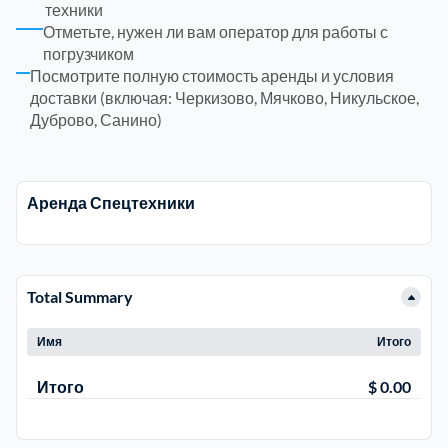
техники
Отметьте, нужен ли вам оператор для работы с
Электросталь
1
погрузчиком
Посмотрите полную стоимость аренды и условия
доставки (включая: Черкизово, Мячково, Никульское,
район Косино
1
Дуброво, Санино)
район Некрасовка
1
Аренда Спецтехники
Total Summary
Имя
Итого
Итого
$ 0.00