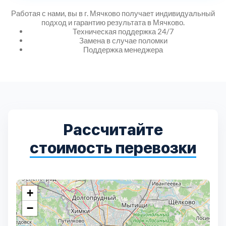
Дмитровский
7
Работая с нами, вы в г. Мячково получает индивидуальный
подход и гарантию результата в Мячково.
Долгопрудный
2
Техническая поддержка 24/7
Замена в случае поломки
Поддержка менеджера
Домодедовский
7
Дубна
1
Егорьевский
3
Рассчитайте
стоимость перевозки
Зеленоградский
1
Истринский
11
+
Каширский
2
−