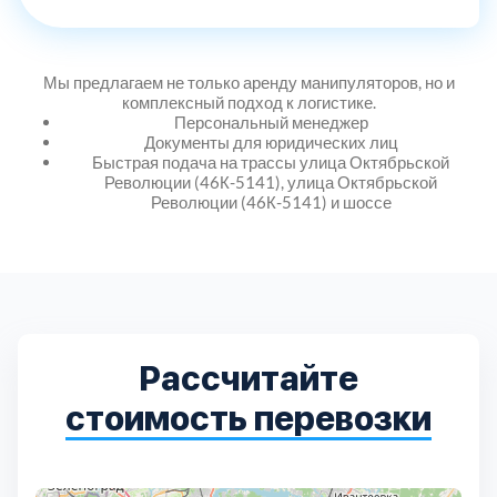
Дмитровский
7
Долгопрудный
2
Мы предлагаем не только аренду манипуляторов, но и
комплексный подход к логистике.
Персональный менеджер
Домодедовский
7
Документы для юридических лиц
Быстрая подача на трассы улица Октябрьской
Революции (46К-5141), улица Октябрьской
Дубна
1
Революции (46К-5141) и шоссе
Егорьевский
3
Зеленоградский
1
Рассчитайте
Истринский
11
стоимость перевозки
Каширский
2