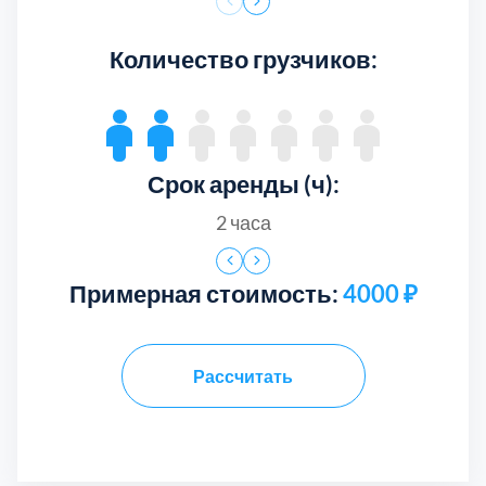
Мерседес Спринтер промтоварный
10 тонник гидроборт (гидролифт)
Грузовик 3 тонны фургон 4 метра
20 тонник бортовой длинномер
МАЗ рефрижератор 8 тонн
Грузовик 15 тонн тент
Газель тент 3 метра
Самосвал 5 тонн
Соболь тент
Рузский
4
Количество грузчиков:
(шаланда)
фургон
Сергиево-Посадский
9
Серебрянно-Прудский
1
Срок аренды (ч):
Серебрянно-прудский
1
Серпуховский
6
Примерная стоимость:
4000 ₽
Солнечногорский
6
Цена за 1 км
Цена за 1 км
Цена за 1 км
Цена за 1 км
Цена за 1 км
Цена за 1 км
Цена за 1 км
22 руб.
25 руб.
35 руб.
65 руб.
70 руб.
65 руб.
70 руб.
Це
Це
Це
Це
Це
Це
Рассчитать
Длина кузова
Въезд в ТТК
Длина кузова
Длина кузова
Длина кузова
Длина кузова
Длина кузова
1500 руб.
3
4
6
6
7
8
Дл
Въ
Дл
Дл
Дл
Дл
Цена за 1 км
Цена за 1 км
35 руб.
75 руб.
Ширина кузова
Въезд в Садовое
Ширина кузова
Ширина кузова
Ширина кузова
Ширина кузова
Ширина кузова
1500 руб.
2.45
2.45
1.9
2.5
2.5
2
Ши
Въ
Ши
Ши
Ши
Ши
Длина кузова
Длина кузова
13.6
4.2
Ступинский
5
Высота кузова
кольцо
Высота кузова
Пассажирских мест
Высота кузова
Высота кузова
Высота кузова
2.45
1.8
2.3
2.6
2
1
Вы
ко
Па
Па
Па
Вы
Ширина кузова
Ширина кузова
2.45
2.1
Паллет
Растентовка
Паллет
Тоннаж
Паллет
Паллет
Паллет
2000 руб.
До 5 тонн
15 шт.
17 шт.
17 шт.
4 шт.
6 шт.
Па
Ра
Па
Па
Па
Па
Высота кузова
Паллет
3 шт.
2.3
Талдомский
6
3