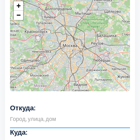
Клинский
3
+
−
Коломенский
4
Королев
2
Выберите район Москвы:
Красногорский
4
Ленинский
6
Оставьте заявку!
Лобня
1
ВАО
17
Откуда:
Не можете определиться какую услугу выбрать?
Лосино-Петровский
3
Тогда оставьте заявку и наш специалист свяжеться с
вами для решения вашей задачи.
ЗАО
12
Лотошинский
1
Куда:
Имя
ЗелАО
6