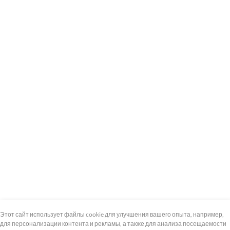
+7 (495) 739-8-12
Круглосуточно
Этот сайт использует файлы cookie для улучшения вашего опыта, например,
для персонализации контента и рекламы, а также для анализа посещаемости
8 (800) 100-33-300