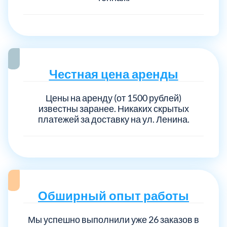
Выберите город:
Честная цена аренды
Цены на аренду (от 1500 рублей)
известны заранее. Никаких скрытых
Балашиха
5
платежей за доставку на ул. Ленина.
Богородский
7
Волоколамский
3
Обширный опыт работы
Воскресенский
7
Мы успешно выполнили уже 26 заказов в