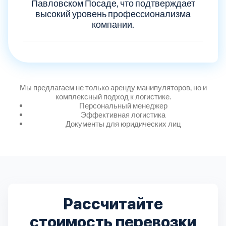
Дмитровский
Павловском Посаде, что подтверждает
7
высокий уровень профессионализма
компании.
Долгопрудный
2
Домодедовский
7
Мы предлагаем не только аренду манипуляторов, но и
Дубна
1
комплексный подход к логистике.
Персональный менеджер
Эффективная логистика
Егорьевский
3
Документы для юридических лиц
Зеленоградский
1
Истринский
11
Рассчитайте
Каширский
2
стоимость перевозки