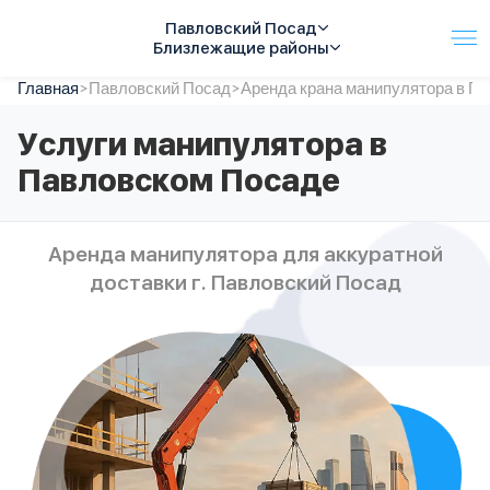
Павловский Посад
Близлежащие районы
Главная
Услуги
>
Павловский Посад
>
Аренда крана манипулятора в П
Автопарк
Услуги манипулятора в
Тарифы
Павловском Посаде
Акции
О компании
Отзывы
Аренда манипулятора для аккуратной
Контакты
доставки г. Павловский Посад
Спецтехника
Цены
FAQ