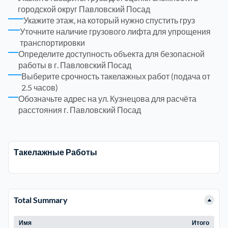
городской округ Павловский Посад
Укажите этаж, на который нужно спустить груз
Электросталь
1
Уточните наличие грузового лифта для упрощения
транспортировки
Определите доступность объекта для безопасной
район Косино
1
работы в г. Павловский Посад
Выберите срочность такелажных работ (подача от
район Некрасовка
1
2.5 часов)
Обозначьте адрес на ул. Кузнецова для расчёта
расстояния г. Павловский Посад
Такелажные Работы
Total Summary
Имя
Итого