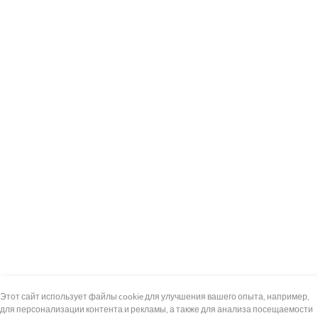
+7 (495) 739-8-12
Круглосуточно
Этот сайт использует файлы cookie для улучшения вашего опыта, например,
для персонализации контента и рекламы, а также для анализа посещаемости
8 (800) 100-33-300