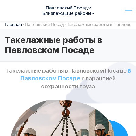
Павловский Посад
Близлежащие районы
Главная
Услуги
>
Павловский Посад
>
Такелажные работы в Павловск
Автопарк
Такелажные работы в
Тарифы
Павловском Посаде
Акции
О компании
Отзывы
Такелажные работы в Павловском Посаде
в
Контакты
Павловском Посаде
с гарантией
Спецтехника
Цены
сохранности груза
FAQ