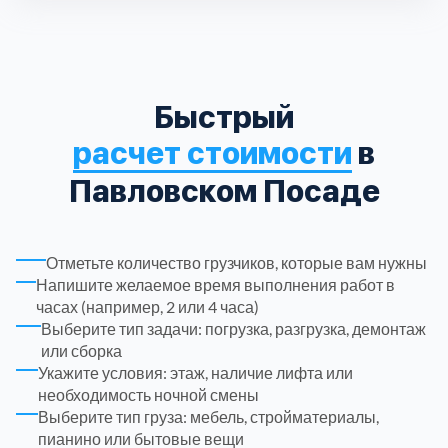
Рузский
4
Сергиево-Посадский
9
Быстрый
расчет стоимости
в
Серебрянно-Прудский
1
Павловском Посаде
Серебрянно-прудский
1
Отметьте количество грузчиков, которые вам нужны
Серпуховский
6
Напишите желаемое время выполнения работ в
часах (например, 2 или 4 часа)
Солнечногорский
6
Выберите тип задачи: погрузка, разгрузка, демонтаж
или сборка
Укажите условия: этаж, наличие лифта или
Ступинский
5
необходимость ночной смены
Выберите тип груза: мебель, стройматериалы,
Талдомский
6
пианино или бытовые вещи