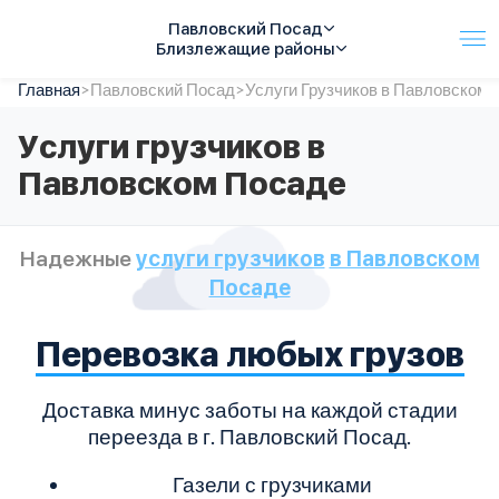
Павловский Посад
Близлежащие районы
Главная
Услуги
>
Павловский Посад
>
Услуги Грузчиков в Павловском 
Автопарк
Услуги грузчиков в
Тарифы
Павловском Посаде
Акции
О компании
Отзывы
Надежные
услуги грузчиков
в Павловском
Контакты
Посаде
Спецтехника
Цены
FAQ
Перевозка любых грузов
Доставка минус заботы на каждой стадии
переезда в г. Павловский Посад.
Газели с грузчиками