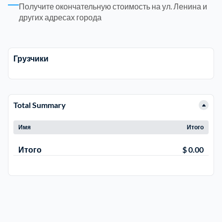
Получите окончательную стоимость на ул. Ленина и
других адресах города
Троицкий административный округ
15
Химки
6
Грузчики
Черноголовка
1
Total Summary
Чеховский
5
Имя
Итого
Шатурский
7
Итого
$ 0.00
Шаховской
1
Щелковский
6
Щербинка
1