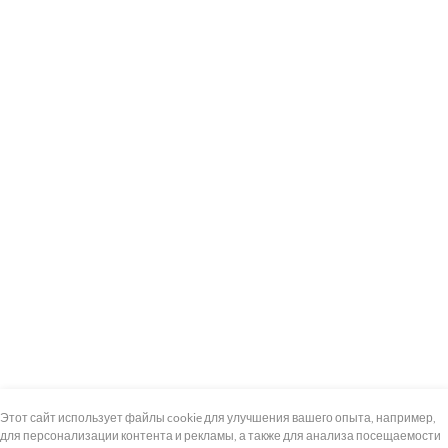
+7 (495) 739-8-12
Круглосуточно
Этот сайт использует файлы cookie для улучшения вашего опыта, например,
для персонализации контента и рекламы, а также для анализа посещаемости
8 (800) 100-33-300