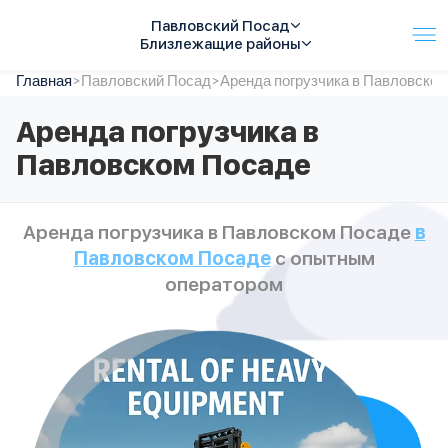
Павловский Посад
Близлежащие районы
Главная
Услуги
>
Павловский Посад
>
Аренда погрузчика в Павловско
Автопарк
Аренда погрузчика в
Тарифы
Павловском Посаде
Акции
О компании
Отзывы
Аренда погрузчика в Павловском Посаде
в
Контакты
Павловском Посаде
с опытным
Спецтехника
Цены
оператором
FAQ