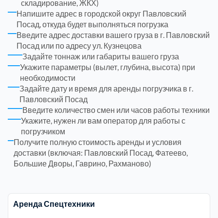
складирование, ЖКХ)
Напишите адрес в городской округ Павловский
Посад, откуда будет выполняться погрузка
Электросталь
1
Введите адрес доставки вашего груза в г. Павловский
Посад или по адресу ул. Кузнецова
район Косино
1
Задайте тоннаж или габариты вашего груза
Укажите параметры (вылет, глубина, высота) при
необходимости
район Некрасовка
1
Задайте дату и время для аренды погрузчика в г.
Павловский Посад
Введите количество смен или часов работы техники
Укажите, нужен ли вам оператор для работы с
погрузчиком
Получите полную стоимость аренды и условия
доставки (включая: Павловский Посад, Фатеево,
Большие Дворы, Гаврино, Рахманово)
Аренда Спецтехники