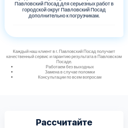
Дмитровский
7
Павловский Посад для серьезных работ в
городской округ Павловский Посад
дополнительно к погрузчикам.
Долгопрудный
2
Домодедовский
7
Дубна
1
Каждый наш клиент в г. Павловский Посад получает
качественный сервис и гарантию результата в Павловском
Посаде.
Егорьевский
3
Работаем без выходных
Замена в случае поломки
Консультации по всем вопросам
Зеленоградский
1
Истринский
11
Каширский
2
Рассчитайте