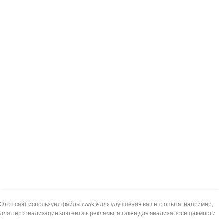
+7 (495) 739-8-12
Круглосуточно
Этот сайт использует файлы cookie для улучшения вашего опыта, например,
для персонализации контента и рекламы, а также для анализа посещаемости
8 (800) 100-33-300